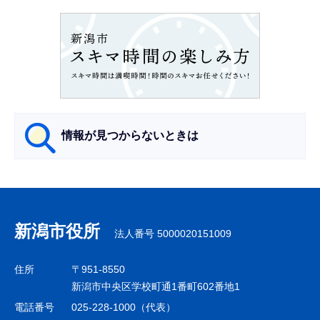
ョ
ン
こ
こ
か
ら
情報が見つからないときは
サ
ブ
ナ
新潟市役所
法人番号 5000020151009
ビ
ゲ
住所
〒951-8550
ー
新潟市中央区学校町通1番町602番地1
シ
電話番号
025-228-1000（代表）