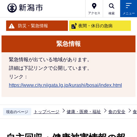
こ
の
アクセス
検索
メニュー
ペ
防災・緊急情報
夜間・休日の急病
ー
ジ
緊急情報
の
先
緊急情報が出ている地域があります。
頭
詳細は下記リンクで公開しています。
で
リンク：
す
https://www.city.niigata.lg.jp/kurashi/bosai/index.html
トップページ
健康・医療・福祉
食の安全
食
現在のページ
本
文