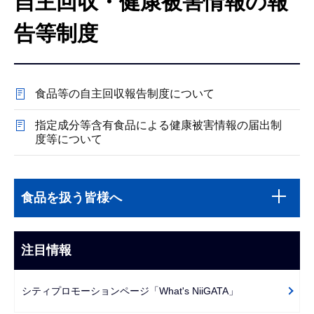
自主回収・健康被害情報の報
こ
こ
告等制度
か
ら
食品等の自主回収報告制度について
指定成分等含有食品による健康被害情報の届出制
度等について
本
サ
文
食品を扱う皆様へ
ブ
こ
ナ
こ
ビ
注目情報
ま
ゲ
で
ー
シティプロモーションページ「What's NiiGATA」
シ