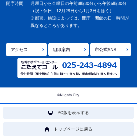
ョ
開庁時間
月曜日から金曜日の午前8時30分から午後5時30分
ン
（祝・休日、12月29日から1月3日を除く）
※部署、施設によっては、開庁・開館の日・時間が
こ
異なるところがあります。
こ
ま
で
アクセス
組織案内
市公式SNS
©Niigata City.
PC版を表示する
トップページに戻る