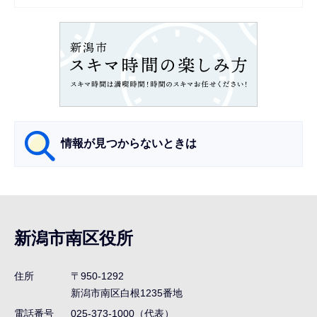
シ
ョ
ン
こ
こ
か
ら
情報が見つからないときは
サ
ブ
ナ
新潟市南区役所
ビ
ゲ
住所
〒950-1292
ー
新潟市南区白根1235番地
シ
電話番号
025-373-1000（代表）