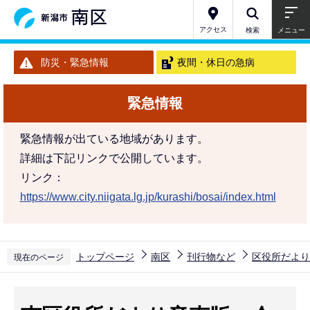
こ
の
アクセス
検索
メニュー
ペ
防災・緊急情報
夜間・休日の急病
ー
ジ
緊急情報
の
先
緊急情報が出ている地域があります。
頭
詳細は下記リンクで公開しています。
で
リンク：
す
https://www.city.niigata.lg.jp/kurashi/bosai/index.html
トップページ
南区
刊行物など
区役所だより
現在のページ
本
文