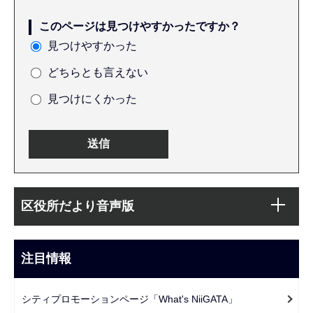
このページは見つけやすかったですか？
見つけやすかった
どちらとも言えない
見つけにくかった
本
サ
文
区役所だより音声版
ブ
こ
ナ
こ
ビ
注目情報
ま
ゲ
で
ー
シティプロモーションページ「What's NiiGATA」