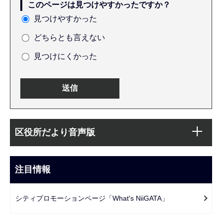
このページは見つけやすかったですか？
見つけやすかった
どちらとも言えない
見つけにくかった
本
サ
文
区役所だより音声版
ブ
こ
ナ
こ
ビ
注目情報
ま
ゲ
で
ー
シティプロモーションページ「What's NiiGATA」
シ