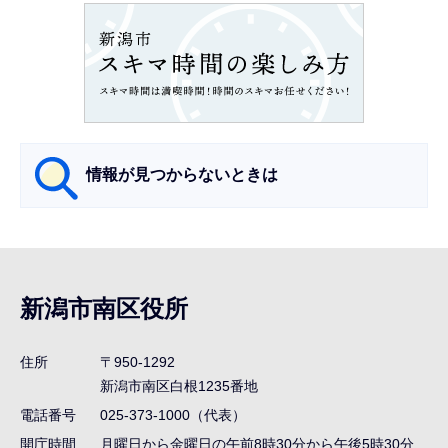
ョ
ン
こ
こ
か
ら
情報が見つからないときは
サ
ブ
ナ
新潟市南区役所
ビ
ゲ
住所
〒950-1292
ー
新潟市南区白根1235番地
シ
電話番号
025-373-1000（代表）
ョ
開庁時間
月曜日から金曜日の午前8時30分から午後5時30分