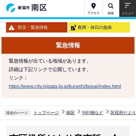
こ
の
アクセス
検索
メニュー
ペ
防災・緊急情報
夜間・休日の急病
ー
ジ
緊急情報
の
先
緊急情報が出ている地域があります。
頭
詳細は下記リンクで公開しています。
で
リンク：
す
https://www.city.niigata.lg.jp/kurashi/bosai/index.html
トップページ
南区
刊行物など
区役所だより
現在のページ
本
文