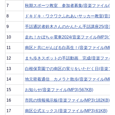
7
秋期スポーツ教室 参加者募集(音楽ファイル(MP3):
8
ドキドキ・ワクワクふれあいサッカー教室(音楽ファイル
9
手話通訳者鈴木さんのかんたん手話講座25(音楽ファイ
10
走れ！かぼちゃ電車2024(音楽ファイル(MP3):760
11
南区と共にがんばる白高生！(音楽ファイル(MP3):5
12
まち歩きスポットの手話動画 完成(音楽ファイル(MP
13
白根保育園での南区の実りをいただく日(音楽ファイル(
14
地元密着通信 カメラと散歩(音楽ファイル(MP3):7
15
お知らせ(音楽ファイル(MP3):567KB)
16
市民の情報掲示板(音楽ファイル(MP3):182KB)
17
南区公式エックス(音楽ファイル(MP3):61KB)