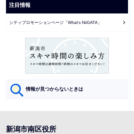
ビ
注目情報
ま
ゲ
で
ー
シティプロモーションページ「What's NiiGATA」
シ
ョ
ン
こ
こ
か
ら
情報が見つからないときは
サ
ブ
ナ
新潟市南区役所