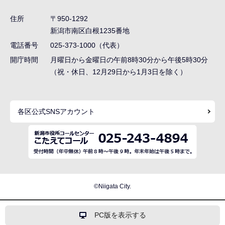
ビ
ゲ
住所
〒950-1292
ー
新潟市南区白根1235番地
シ
電話番号
025-373-1000（代表）
ョ
開庁時間
月曜日から金曜日の午前8時30分から午後5時30分
ン
（祝・休日、12月29日から1月3日を除く）
こ
こ
各区公式SNSアカウント
ま
で
©Niigata City.
PC版を表示する