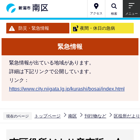
こ
の
アクセス
検索
メニュー
ペ
防災・緊急情報
夜間・休日の急病
ー
ジ
緊急情報
の
先
緊急情報が出ている地域があります。
頭
詳細は下記リンクで公開しています。
で
リンク：
す
https://www.city.niigata.lg.jp/kurashi/bosai/index.html
トップページ
南区
刊行物など
区役所だより
現在のページ
本
文