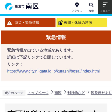
こ
の
アクセス
検索
メニュー
ペ
防災・緊急情報
夜間・休日の急病
ー
ジ
緊急情報
の
先
緊急情報が出ている地域があります。
頭
詳細は下記リンクで公開しています。
で
リンク：
す
https://www.city.niigata.lg.jp/kurashi/bosai/index.html
トップページ
南区
刊行物など
区役所だより
現在のページ
本
文