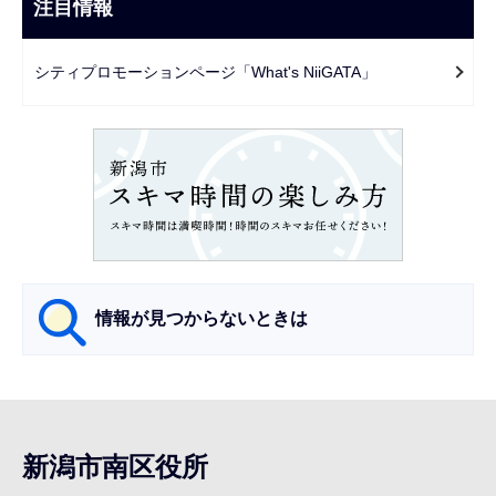
ビ
注目情報
ま
ゲ
で
ー
シティプロモーションページ「What's NiiGATA」
シ
ョ
ン
こ
こ
か
ら
情報が見つからないときは
サ
ブ
ナ
新潟市南区役所
ビ