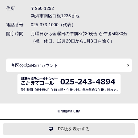
ゲ
住所
〒950-1292
ー
新潟市南区白根1235番地
シ
電話番号
025-373-1000（代表）
ョ
開庁時間
月曜日から金曜日の午前8時30分から午後5時30分
ン
（祝・休日、12月29日から1月3日を除く）
こ
こ
各区公式SNSアカウント
ま
で
©Niigata City.
PC版を表示する