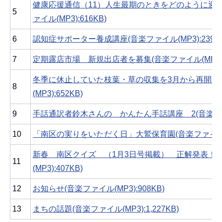
健康応援通信（11）人生最期のときをどのように迎
5
ァイル(MP3):616KB)
6
認知症サポーター養成講座(音楽ファイル(MP3):239KB
7
定期露店市場 新規出店者を募集(音楽ファイル(MP3):2
冬季に休止していた枝葉・草の収集を3月から再開し
8
(MP3):652KB)
9
手話通訳者鈴木さんの かんたん手話講座 2(音楽ファイル
10
「南区の実りをいただく日」大鷲保育園(音楽ファイル(MP
新春 南区クイズ （1月3日号掲載） 正解発表！(
11
(MP3):407KB)
12
お知らせ(音楽ファイル(MP3):908KB)
13
まちの話題(音楽ファイル(MP3):1,227KB)