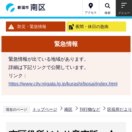
こ
の
アクセス
検索
メニュー
ペ
防災・緊急情報
夜間・休日の急病
ー
ジ
緊急情報
の
先
緊急情報が出ている地域があります。
頭
詳細は下記リンクで公開しています。
で
リンク：
す
https://www.city.niigata.lg.jp/kurashi/bosai/index.html
トップページ
南区
刊行物など
区役所だより
現在のページ
本
文