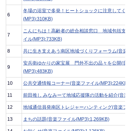
冬場の浴室で多発！ヒートショックに注意してくだ
6
(MP3):310KB)
こんにちは！高齢者の総合相談窓口 地域包括支援
7
イル(MP3):733KB)
8
共に生き支えあう南区地域づくりフォーラム(音楽ファイル
安兵衛ゆかりの家宝展 門外不出の品々を公開(音
9
(MP3):483KB)
10
公共交通情報コーナー(音楽ファイル(MP3):224KB)
11
前田推し みなみーて地域応援隊の活動を紹介(音楽ファイル
12
地域通信員発南区トレジャーハンティング(音楽ファイル(
13
まちの話題(音楽ファイル(MP3):1,269KB)