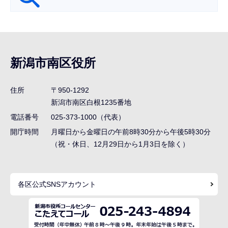
サ
ブ
ナ
新潟市南区役所
ビ
ゲ
住所
〒950-1292
ー
新潟市南区白根1235番地
シ
電話番号
025-373-1000（代表）
ョ
開庁時間
月曜日から金曜日の午前8時30分から午後5時30分
ン
（祝・休日、12月29日から1月3日を除く）
こ
こ
各区公式SNSアカウント
ま
で