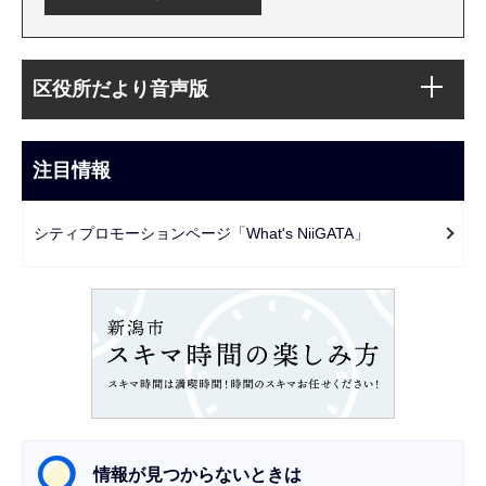
本
サ
文
区役所だより音声版
ブ
こ
ナ
こ
ビ
注目情報
ま
ゲ
で
ー
シティプロモーションページ「What's NiiGATA」
シ
ョ
ン
こ
こ
か
ら
情報が見つからないときは