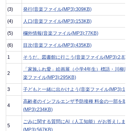
(3)
発行(音楽ファイル(MP3):309KB)
(4)
人口(音楽ファイル(MP3):153KB)
(5)
欄外情報(音楽ファイル(MP3):77KB)
(6)
目次(音楽ファイル(MP3):435KB)
1
そうだ、図書館に行こう(音楽ファイル(MP3):2,832K
「家族ふれ愛」絵画展（小学4年生）標語・川柳展（
2
楽ファイル(MP3):295KB)
3
子どもと一緒に出かけよう(音楽ファイル(MP3):1,08
高齢者のインフルエンザ予防接種 料金の一部を助成
4
(MP3):234KB)
ごみに関する質問にAI（人工知能）がお答えします
5
(MP3):567KB)