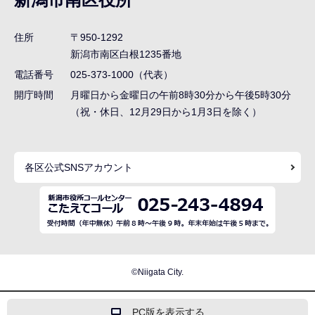
ビ
ゲ
住所
〒950-1292
ー
新潟市南区白根1235番地
シ
電話番号
025-373-1000（代表）
ョ
開庁時間
月曜日から金曜日の午前8時30分から午後5時30分
ン
（祝・休日、12月29日から1月3日を除く）
こ
こ
各区公式SNSアカウント
ま
で
©Niigata City.
PC版を表示する