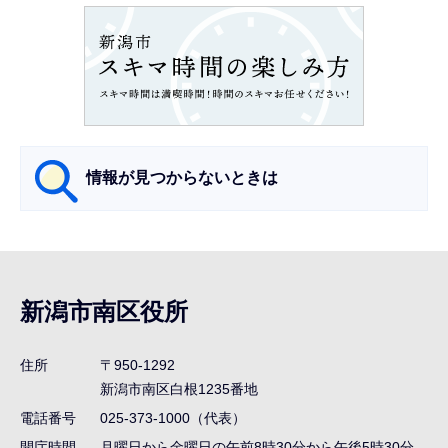
ョ
ン
こ
こ
か
ら
情報が見つからないときは
サ
ブ
ナ
新潟市南区役所
ビ
ゲ
住所
〒950-1292
ー
新潟市南区白根1235番地
シ
電話番号
025-373-1000（代表）
ョ
開庁時間
月曜日から金曜日の午前8時30分から午後5時30分