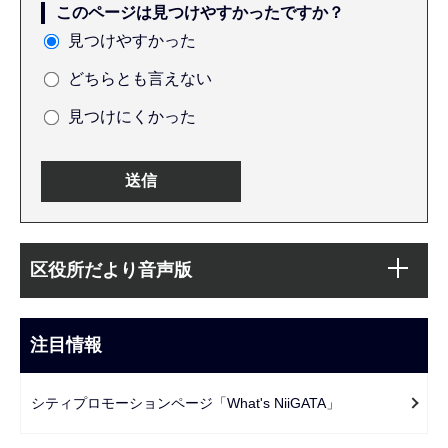
このページは見つけやすかったですか？
見つけやすかった
どちらとも言えない
見つけにくかった
本
サ
文
区役所だより音声版
ブ
こ
ナ
こ
ビ
注目情報
ま
ゲ
で
ー
シティプロモーションページ「What's NiiGATA」
シ