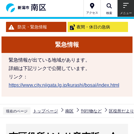
こ
の
アクセス
検索
メニュー
ペ
防災・緊急情報
夜間・休日の急病
ー
ジ
緊急情報
の
先
緊急情報が出ている地域があります。
頭
詳細は下記リンクで公開しています。
で
リンク：
す
https://www.city.niigata.lg.jp/kurashi/bosai/index.html
トップページ
南区
刊行物など
区役所だより
現在のページ
本
文