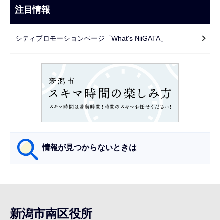
ビ
注目情報
ま
ゲ
で
ー
シティプロモーションページ「What's NiiGATA」
シ
ョ
ン
こ
こ
か
ら
情報が見つからないときは
サ
ブ
ナ
新潟市南区役所