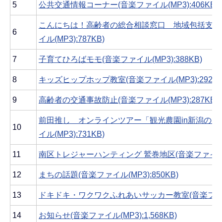
5
公共交通情報コーナー(音楽ファイル(MP3):406KB)
こんにちは！高齢者の総合相談窓口 地域包括支援
6
イル(MP3):787KB)
7
子育てひろばモモ(音楽ファイル(MP3):388KB)
8
キッズヒップホップ教室(音楽ファイル(MP3):292KB
9
高齢者の交通事故防止(音楽ファイル(MP3):287KB)
前田推し オンラインツアー「観光農園in新潟のフ
10
イル(MP3):731KB)
11
南区トレジャーハンティング 鷲巻地区(音楽ファイル(MP
12
まちの話題(音楽ファイル(MP3):850KB)
13
ドキドキ・ワクワクふれあいサッカー教室(音楽ファイル(
14
お知らせ(音楽ファイル(MP3):1,568KB)