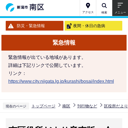
こ
の
アクセス
検索
メニュー
ペ
防災・緊急情報
夜間・休日の急病
ー
ジ
緊急情報
の
先
緊急情報が出ている地域があります。
頭
詳細は下記リンクで公開しています。
で
リンク：
す
https://www.city.niigata.lg.jp/kurashi/bosai/index.html
トップページ
南区
刊行物など
区役所だより
現在のページ
本
文