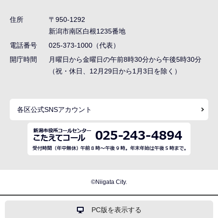
ビ
ゲ
住所
〒950-1292
ー
新潟市南区白根1235番地
シ
電話番号
025-373-1000（代表）
ョ
開庁時間
月曜日から金曜日の午前8時30分から午後5時30分
ン
（祝・休日、12月29日から1月3日を除く）
こ
こ
各区公式SNSアカウント
ま
で
©Niigata City.
PC版を表示する