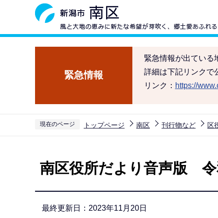
こ
の
ペ
ー
緊急情報が出ている
ジ
詳細は下記リンクで
緊急情報
の
リンク：
https://www.c
先
頭
で
現在のページ
トップページ
南区
刊行物など
区
す
本
文
南区役所だより音声版 令和5
こ
こ
か
最終更新日：2023年11月20日
ら