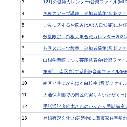
3
12月の健康カレンダー(音楽ファイル(MP3):1
4
免疫力アップ講座 参加者募集(音楽ファイル(
5
ごみに関するお悩みはAI(人口知能)にお任せく
6
数量限定 白根大凧合戦カレンダー2024年版
7
冬季スポーツ教室 参加者募集(音楽ファイル(
8
白根学習館まつり芸能発表会(音楽ファイル(MP
9
第8回 南区自治協議会(音楽ファイル(MP3)
10
南区と共にがんばる白校生!(音楽ファイル(MP
11
大通保育園での南区の実りをいただく日(音楽フ
12
手話通訳者鈴木さんのかんたん手話講座19(音
13
登録有形文化財(建造物)に斎藤家住宅離れ・土