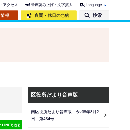
・アクセス
音声読み上げ・文字拡大
Language
急情報
夜間・休日の急病
検索
サ
区役所だより音声版
ブ
ナ
南区役所だより音声版 令和8年8月2
ビ
日 第464号
ゲ