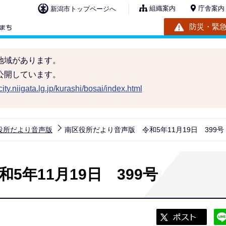
組織案内
庁舎案内
新潟市トップページへ
防災・緊
地域があります。
公開しています。
ity.niigata.lg.jp/kurashi/bosai/index.html
役所だより音声版
南区役所だより音声版 令和5年11月19日 399号
年11月19日 399号