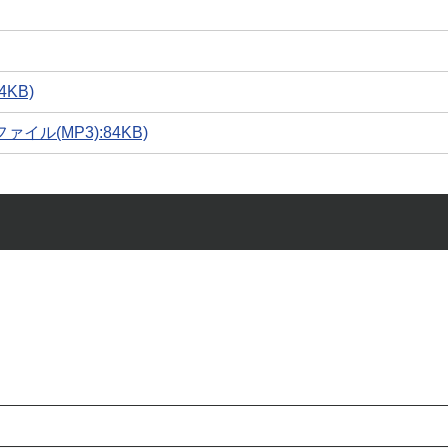
KB)
ル(MP3):84KB)