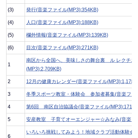
(3)
発行(音楽ファイル(MP3):354KB)
(4)
人口(音楽ファイル(MP3):188KB)
(5)
欄外情報(音楽ファイル(MP3):139KB)
(6)
目次(音楽ファイル(MP3):271KB)
南区から全国へ、美味しさの舞台裏 ル レクチエ
1
(MP3):2,709KB)
2
12月の健康カレンダー(音楽ファイル(MP3):1,178K
3
冬季スポーツ教室・体験会 参加者募集(音楽ファイル(MP
4
第6回 南区自治協議会(音楽ファイル(MP3):171KB
5
安産教室 子育てオーエンジャー☆みなみ(音楽ファイル(
いろいろ挑戦してみよう！地域クラブ活動体験会(
6