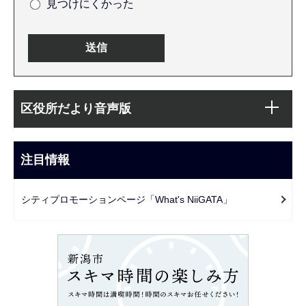
見つけにくかった
本
サ
文
区役所だより音声版
ブ
こ
ナ
こ
ビ
注目情報
ま
ゲ
で
ー
シティプロモーションページ「What's NiiGATA」
シ
ョ
ン
こ
こ