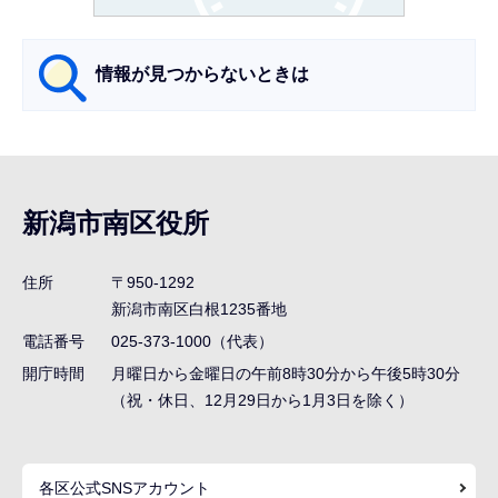
か
ら
情報が見つからないときは
サ
ブ
ナ
新潟市南区役所
ビ
ゲ
住所
〒950-1292
ー
新潟市南区白根1235番地
シ
電話番号
025-373-1000（代表）
ョ
開庁時間
月曜日から金曜日の午前8時30分から午後5時30分
ン
（祝・休日、12月29日から1月3日を除く）
こ
こ
各区公式SNSアカウント
ま