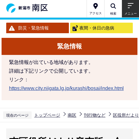
こ
の
アクセス
検索
メニュー
ペ
防災・緊急情報
夜間・休日の急病
ー
ジ
緊急情報
の
先
緊急情報が出ている地域があります。
頭
詳細は下記リンクで公開しています。
で
リンク：
す
https://www.city.niigata.lg.jp/kurashi/bosai/index.html
トップページ
南区
刊行物など
区役所だより
現在のページ
本
文