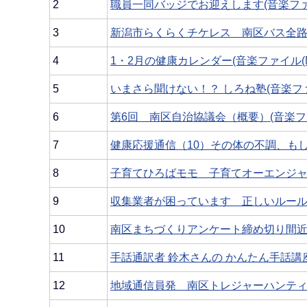
2
職員一同バッジでお迎えします(音楽ファイル(
3
新潟市らくらくチケレス 南区バス全路線に利
4
1・2月の健康カレンダー(音楽ファイル(MP3)
5
いまさら聞けない！？ しろね塾(音楽ファイル
6
第6回 南区自治協議会（概要）(音楽ファイル
7
健康応援通信（10）その体の不調、もしかし
8
子育てひろばモモ 子育てオーエンジャー☆ 
9
収集業者が困っています 正しいルールで出
10
南区まちづくりアンケート締め切り間近(音楽
11
手話通訳者 鈴木さんの かんたん手話講座 1
12
地域通信員発 南区トレジャーハンティング(