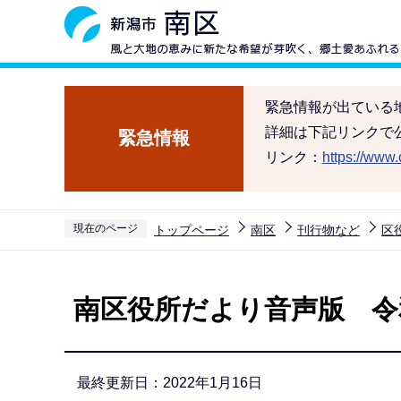
こ
の
ペ
ー
緊急情報が出ている
ジ
詳細は下記リンクで
緊急情報
の
リンク：
https://www.c
先
頭
で
現在のページ
トップページ
南区
刊行物など
区
す
本
文
南区役所だより音声版 令和
こ
こ
か
最終更新日：2022年1月16日
ら