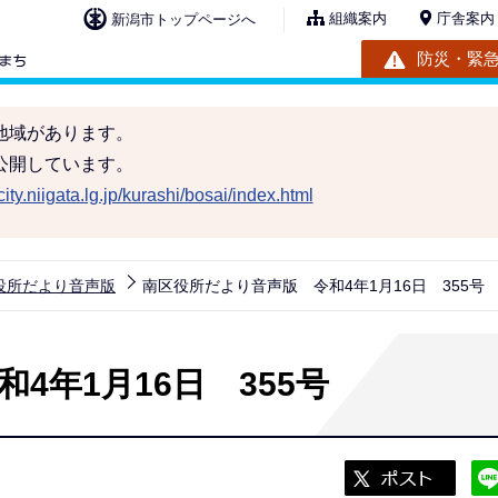
組織案内
庁舎案内
新潟市トップページへ
防災・緊
地域があります。
公開しています。
ity.niigata.lg.jp/kurashi/bosai/index.html
役所だより音声版
南区役所だより音声版 令和4年1月16日 355号
4年1月16日 355号