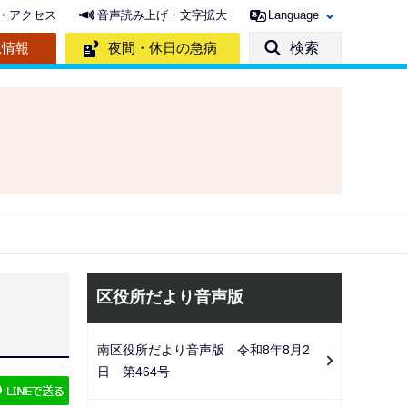
・アクセス
音声読み上げ・文字拡大
Language
急情報
夜間・休日の急病
検索
サ
区役所だより音声版
ブ
ナ
南区役所だより音声版 令和8年8月2
ビ
日 第464号
ゲ