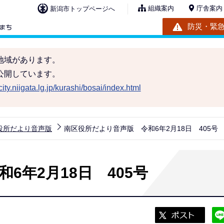
組織案内
庁舎案内
新潟市トップページへ
防災・緊
地域があります。
公開しています。
ity.niigata.lg.jp/kurashi/bosai/index.html
役所だより音声版
南区役所だより音声版 令和6年2月18日 405号
6年2月18日 405号