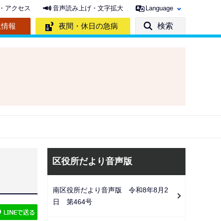
・アクセス
音声読み上げ・文字拡大
Language
急情報
夜間・休日の急病
検索
サ
区役所だより音声版
ブ
ナ
南区役所だより音声版 令和8年8月2
ビ
日 第464号
ゲ