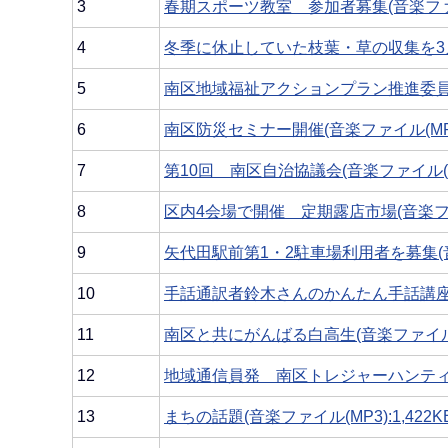
3
春期スポーツ教室 参加者募集(音楽ファイル(
4
冬季に休止していた枝葉・草の収集を3月か
5
南区地域福祉アクションプラン推進委員会 
6
南区防災セミナー開催(音楽ファイル(MP3)
7
第10回 南区自治協議会(音楽ファイル(MP3
8
区内4会場で開催 定期露店市場(音楽ファイル
9
矢代田駅前第1・2駐車場利用者を募集(音楽フ
10
手話通訳者鈴木さんのかんたん手話講座21(音
11
南区と共にがんばる白高生(音楽ファイル(MP
12
地域通信員発 南区トレジャーハンティング(
13
まちの話題(音楽ファイル(MP3):1,422KB