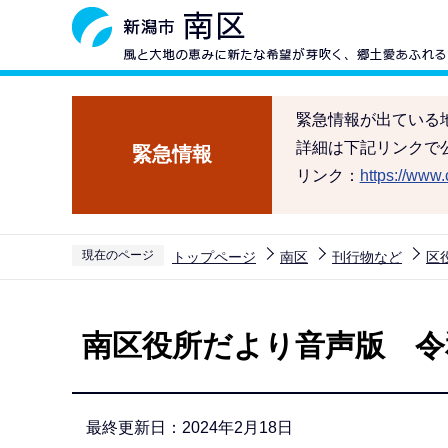
こ
の
ペ
ー
緊急情報が出ている
ジ
詳細は下記リンクで
緊急情報
の
リンク：
https://www.c
先
頭
で
現在のページ
トップページ
南区
刊行物など
区
す
本
文
南区役所だより音声版 令和
こ
こ
か
最終更新日：2024年2月18日
ら