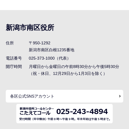
サ
ブ
ナ
新潟市南区役所
ビ
ゲ
住所
〒950-1292
ー
新潟市南区白根1235番地
シ
電話番号
025-373-1000（代表）
ョ
開庁時間
月曜日から金曜日の午前8時30分から午後5時30分
ン
（祝・休日、12月29日から1月3日を除く）
こ
こ
各区公式SNSアカウント
ま
で