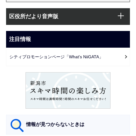
本
サ
文
区役所だより音声版
ブ
こ
ナ
こ
ビ
注目情報
ま
ゲ
で
ー
シティプロモーションページ「What's NiiGATA」
シ
ョ
ン
こ
こ
か
ら
情報が見つからないときは