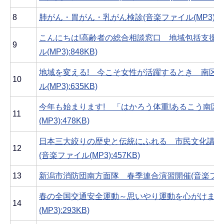
8
肺がん・胃がん・乳がん検診(音楽ファイル(MP3):1,5
こんにちは!高齢者の総合相談窓口 地域包括支援セ
9
ル(MP3):848KB)
地域を変える! 今こそ女性が活躍するとき 南区女
10
ル(MP3):635KB)
今年も始まります! 「はかろう体重!あるこう南区!
11
(MP3):478KB)
日本三大絞りの歴史と伝統にふれる 市民文化講座
12
(音楽ファイル(MP3):457KB)
13
新潟市消防団南方面隊 春季連合演習開催(音楽ファイル(
春の全国交通安全運動～思いやり運動を心がけまし
14
(MP3):293KB)