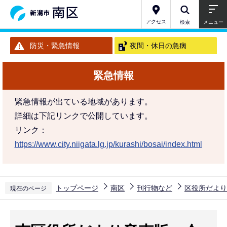
こ
の
アクセス
検索
メニュー
ペ
防災・緊急情報
夜間・休日の急病
ー
ジ
緊急情報
の
先
緊急情報が出ている地域があります。
頭
詳細は下記リンクで公開しています。
で
リンク：
す
https://www.city.niigata.lg.jp/kurashi/bosai/index.html
トップページ
南区
刊行物など
区役所だより
現在のページ
本
文