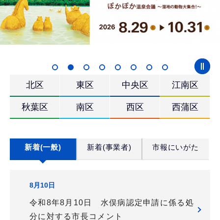
各
北区
東区
中央区
江南区
区
秋葉区
南区
西区
西蒲区
ナ
ビ
お
新着(一般)
新着(事業者)
市報にいがた
ゲ
知
ー
8月10日
ら
令和8年8月10日 水俣病認定申請に係る処
シ
せ
分に対する市長コメント