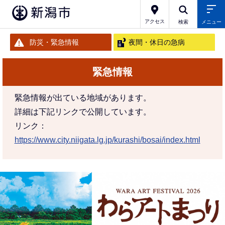
こ
の
アクセス
検索
メニュー
ペ
防災・緊急情報
夜間・休日の急病
ー
本
ジ
緊急情報
文
の
こ
先
緊急情報が出ている地域があります。
こ
頭
詳細は下記リンクで公開しています。
か
で
リンク：
ら
す
https://www.city.niigata.lg.jp/kurashi/bosai/index.html