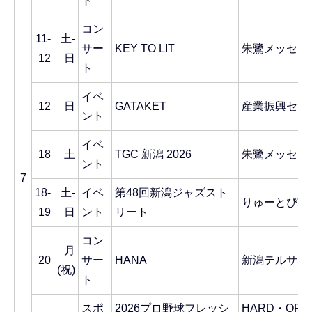
ト
コン
11-
土-
サー
KEY TO LIT
朱鷺メッセ
12
日
ト
イベ
12
日
GATAKET
産業振興セン
ント
イベ
18
土
TGC 新潟 2026
朱鷺メッセ
ント
7
18-
土-
イベ
第48回新潟ジャズスト
りゅーとぴあ
19
日
ント
リート
コン
月
20
サー
HANA
新潟テルサ
(祝)
ト
スポ
2026プロ野球フレッシ
HARD・OFF