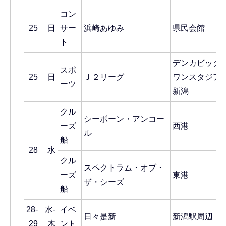
コン
25
日
サー
浜崎あゆみ
県民会館
ト
デンカビッグ
スポ
25
日
Ｊ２リーグ
ワンスタジア
ーツ
新潟
クル
シーボーン・アンコー
ーズ
西港
ル
船
28
水
クル
スペクトラム・オブ・
ーズ
東港
ザ・シーズ
船
28-
水-
イベ
日々是新
新潟駅周辺
29
木
ント