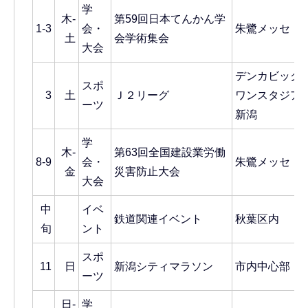
学
木-
第59回日本てんかん学
1-3
会・
朱鷺メッセ
土
会学術集会
大会
デンカビッグ
スポ
3
土
Ｊ２リーグ
ワンスタジア
ーツ
新潟
学
木-
第63回全国建設業労働
8-9
会・
朱鷺メッセ
金
災害防止大会
大会
中
イベ
鉄道関連イベント
秋葉区内
旬
ント
スポ
11
日
新潟シティマラソン
市内中心部
ーツ
日-
学