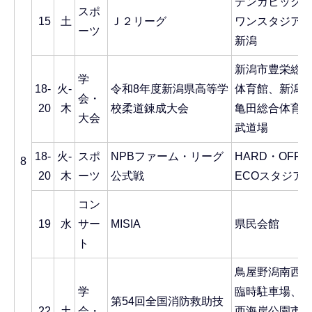
デンカビッグ
スポ
15
土
Ｊ２リーグ
ワンスタジア
ーツ
新潟
新潟市豊栄総
学
18-
火-
令和8年度新潟県高等学
体育館、新潟
会・
20
木
校柔道錬成大会
亀田総合体育
大会
武道場
18-
火-
スポ
NPBファーム・リーグ
HARD・OFF
8
20
木
ーツ
公式戦
ECOスタジア
コン
19
水
サー
MISIA
県民会館
ト
鳥屋野潟南西
学
臨時駐車場、
第54回全国消防救助技
22
土
会・
西海岸公園市