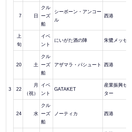
クル
シーボーン・アンコー
7
日
ーズ
西港
ル
船
上
イベ
にいがた酒の陣
朱鷺メッセ
旬
ント
クル
20
土
ーズ
アザマラ・パシュート
西港
船
月
イベ
産業振興セ
3
22
GATAKET
（祝）
ント
ター
クル
24
水
ーズ
ノーティカ
西港
船