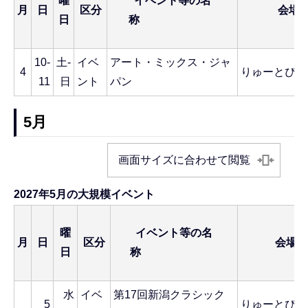
曜
イベント等の名
月
日
区分
会場
日
称
10-
土-
イベ
アート・ミックス・ジャ
4
りゅーとぴあ
11
日
ント
パン
5月
画面サイズに合わせて閲覧
2027年5月の大規模イベント
曜
イベント等の名
月
日
区分
会場
日
称
水
イベ
第17回新潟クラシック
5
りゅーとぴあ