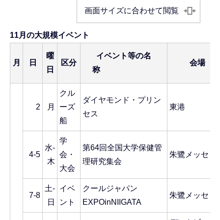
画面サイズに合わせて閲覧
11月の大規模イベント
曜
イベント等の名
月
日
区分
会場
日
称
クル
ダイヤモンド・プリン
2
月
ーズ
東港
セス
船
学
水-
第64回全国大学保健管
4-5
会・
朱鷺メッセ
木
理研究集会
大会
土-
イベ
クールジャパン
7-8
朱鷺メッセ
日
ント
EXPOinNIIGATA