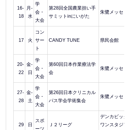
学
16-
月-
第28回全国農業担い手
会・
朱鷺メッセ
18
水
サミットinにいがた
大会
コン
17
火
サー
CANDY TUNE
県民会館
ト
学
20-
金-
第60回日本作業療法学
会・
朱鷺メッセ
22
日
会
大会
学
27-
金-
第26回日本クリニカル
会・
朱鷺メッセ
28
土
パス学会学術集会
大会
デンカビッグ
スポ
29
日
Ｊ２リーグ
ワンスタジア
ーツ