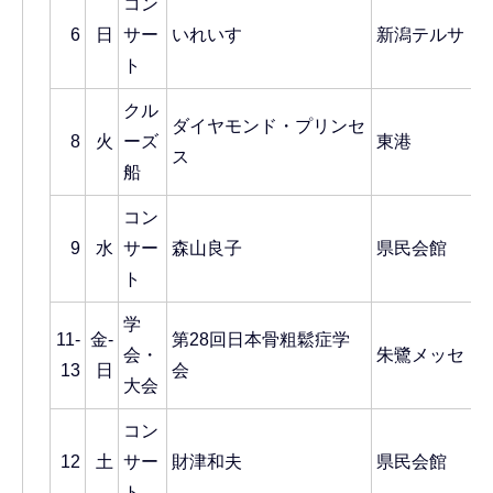
コン
6
日
サー
いれいす
新潟テルサ
ト
クル
ダイヤモンド・プリンセ
8
火
ーズ
東港
ス
船
コン
9
水
サー
森山良子
県民会館
ト
学
11-
金-
第28回日本骨粗鬆症学
会・
朱鷺メッセ
13
日
会
大会
コン
12
土
サー
財津和夫
県民会館
ト