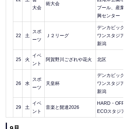
術大会
大会
プール、産業
興センター
デンカビッグ
スポ
22
土
Ｊ２リーグ
ワンスタジア
ーツ
新潟
イベ
25
火
阿賀野川ござれや花火
北区
ント
デンカビッグ
スポ
26
水
天皇杯
ワンスタジア
ーツ
新潟
イベ
HARD・OFF
29
土
音楽と髭達2026
ント
ECOスタジア
9月