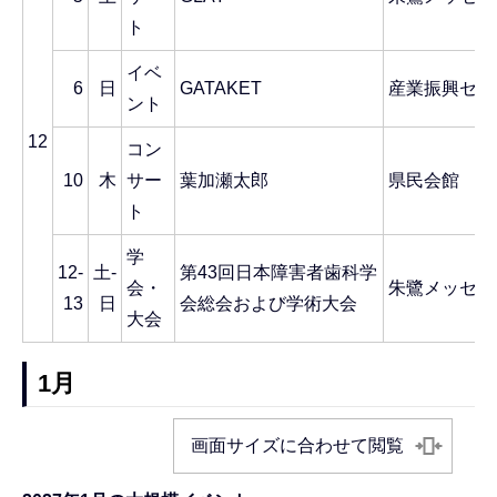
ト
イベ
6
日
GATAKET
産業振興セン
ント
12
コン
10
木
サー
葉加瀬太郎
県民会館
ト
学
12-
土-
第43回日本障害者歯科学
会・
朱鷺メッセ
13
日
会総会および学術大会
大会
1月
画面サイズに合わせて閲覧