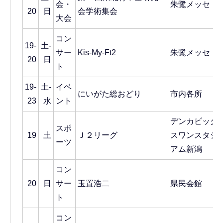
会・
朱鷺メッセ
20
日
会学術集会
大会
コン
19-
土-
サー
Kis-My-Ft2
朱鷺メッセ
20
日
ト
19-
土-
イベ
にいがた総おどり
市内各所
23
水
ント
デンカビッグ
スポ
19
土
Ｊ２リーグ
スワンスタジ
ーツ
アム新潟
コン
20
日
サー
玉置浩二
県民会館
ト
コン