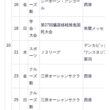
シーボーン・アンコー
16
金
ーズ
西港
ル
船
学
第27回臓器移植推進国
18
日
会・
朱鷺メッセ
民大会
大会
10
デンカビッグ
スポ
21
水
Ｊ２リーグ
ワンスタジア
ーツ
新潟
クル
23
金
ーズ
三井オーシャンサクラ
西港
船
クル
25
日
ーズ
三井オーシャンサクラ
西港
船