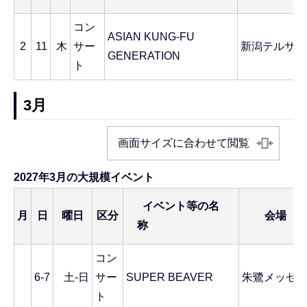
コン
ASIAN KUNG-FU
2
11
木
サー
新潟テルサ
GENERATION
ト
3月
画面サイズに合わせて閲覧
2027年3月の大規模イベント
イベント等の名
月
日
曜日
区分
会場
称
コン
6-7
土-日
サー
SUPER BEAVER
朱鷺メッセ
ト