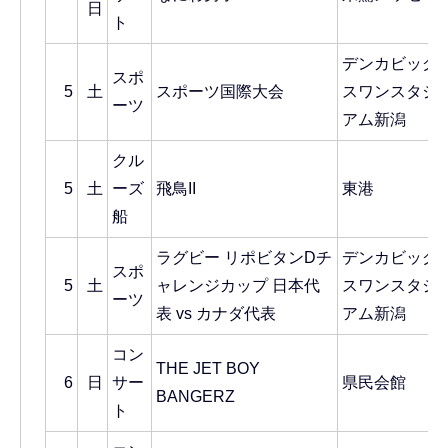
日
ト
デンカビッグ
スポ
5
土
スポーツ国際大会
スワンスタジ
ーツ
アム新潟
クル
5
土
ーズ
飛鳥II
東港
船
ラグビー リポビタンDチ
デンカビッグ
スポ
5
土
ャレンジカップ 日本代
スワンスタジ
ーツ
表 vs カナダ代表
アム新潟
コン
THE JET BOY
6
日
サー
県民会館
BANGERZ
ト