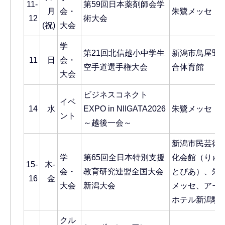
11-
第59回日本薬剤師会学
月
会・
朱鷺メッセ
12
術大会
(祝)
大会
学
第21回北信越小中学生
新潟市鳥屋野
11
日
会・
空手道選手権大会
合体育館
大会
ビジネスコネクト
イベ
14
水
EXPO in NIIGATA2026
朱鷺メッセ
ント
～越後一会～
新潟市民芸術
学
第65回全日本特別支援
化会館（りゅ
15-
木-
会・
教育研究連盟全国大会
とぴあ）、朱
16
金
大会
新潟大会
メッセ、アー
ホテル新潟駅
クル