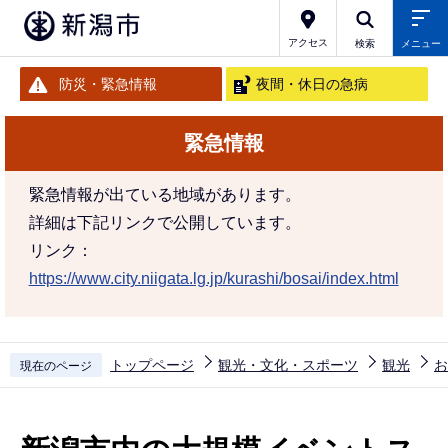
こ
の
アクセス
検索
メニュー
ペ
防災・緊急情報
夜間・休日の急病
ー
ジ
緊急情報
の
先
緊急情報が出ている地域があります。
頭
詳細は下記リンクで公開しています。
で
リンク：
す
https://www.city.niigata.lg.jp/kurashi/bosai/index.html
トップページ
観光・文化・スポーツ
観光
お
現在のページ
本
文