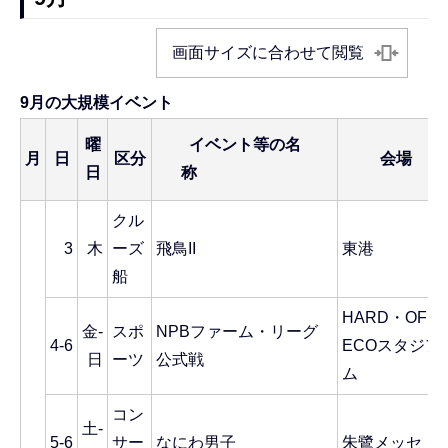
画面サイズに合わせて閲覧
9月の大規模イベント
曜
イベント等の名
月
日
区分
会場
日
称
クル
3
木
ーズ
飛鳥II
東港
船
HARD・OFF
金-
スポ
NPBファーム・リーグ
4-6
ECOスタジア
日
ーツ
公式戦
ム
コン
土-
5-6
サー
なにわ男子
朱鷺メッセ