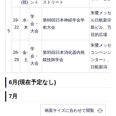
(祝)
ント
ストリート
朱鷺メッセ、
学
19-
水-
第68回日本神経学会学
ル日航新潟、
会・
22
木
術大会
島ビル、万代
5
大会
目的広場
朱鷺メッセ（
学
28-
金-
第95回日本消化器内視
コンベンショ
会・
29
土
鏡技師学会
ンター）、ホ
大会
日航新潟
6月(現在予定なし)
7月
画面サイズに合わせて閲覧