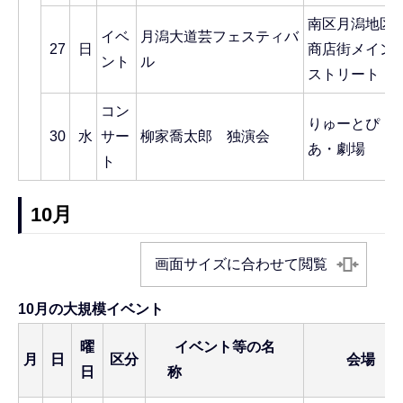
南区月潟地区
イベ
月潟大道芸フェスティバ
27
日
商店街メイン
ント
ル
ストリート
コン
りゅーとぴ
30
水
サー
柳家喬太郎 独演会
あ・劇場
ト
10月
画面サイズに合わせて閲覧
10月の大規模イベント
曜
イベント等の名
月
日
区分
会場
日
称