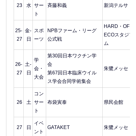
23
水
サー
斉藤和義
新潟テルサ
ト
HARD・OFF
25-
金-
スポ
NPBファーム・リーグ
ECOスタジア
27
日
ーツ
公式戦
ム
第30回日本ワクチン学
学
26-
土-
会
会・
朱鷺メッセ
27
日
第67回日本臨床ウイル
大会
ス学会合同学術集会
コン
26
土
サー
布袋寅泰
県民会館
ト
イベ
27
日
GATAKET
朱鷺メッセ
ント