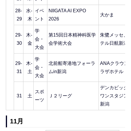
28-
水-
イベ
NIIGATA AI EXPO
大かま
29
木
ント
2026
学
29-
木-
第15回日本精神科医学
朱鷺メッセ、
会・
30
金
会学術大会
テル日航新潟
大会
学
29-
木-
北前船寄港地フォーラ
ANAクラウン
会・
31
土
ムin新潟
ラザホテル
大会
デンカビッグ
スポ
31
土
Ｊ２リーグ
ワンスタジア
ーツ
新潟
11月