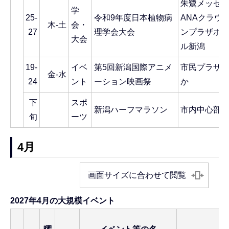
朱鷺メッセ
学
25-
令和9年度日本植物病
ANAクラウ
木-土
会・
27
理学会大会
ンプラザホ
大会
ル新潟
19-
イベ
第5回新潟国際アニメ
市民プラザ
金-水
24
ント
ーション映画祭
か
下
スポ
新潟ハーフマラソン
市内中心部
旬
ーツ
4月
画面サイズに合わせて閲覧
2027年4月の大規模イベント