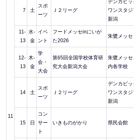
デンカビッグ
スポ
7
土
Ｊ２リーグ
ワンスタジア
ーツ
新潟
11-
水-
イベ
フードメッセinにいが
朱鷺メッセ
13
金
ント
た2026
学
12-
木-
第65回全国学校体育研
朱鷺メッセ、
会・
13
金
究大会新潟大会
内各学校
大会
デンカビッグ
スポ
14
土
Ｊ２リーグ
ワンスタジア
ーツ
新潟
コン
11
15
日
サー
いきものがかり
県民会館
ト