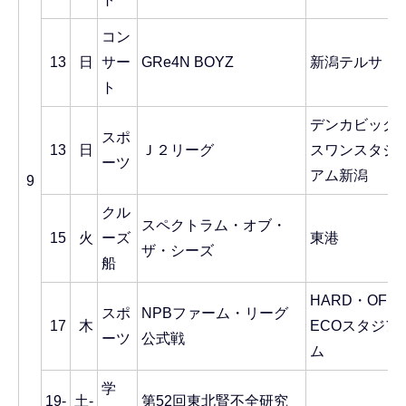
コン
13
日
サー
GRe4N BOYZ
新潟テルサ
ト
デンカビッグ
スポ
13
日
Ｊ２リーグ
スワンスタジ
ーツ
アム新潟
9
クル
スペクトラム・オブ・
15
火
ーズ
東港
ザ・シーズ
船
HARD・OFF
スポ
NPBファーム・リーグ
17
木
ECOスタジア
ーツ
公式戦
ム
学
19-
土-
第52回東北腎不全研究