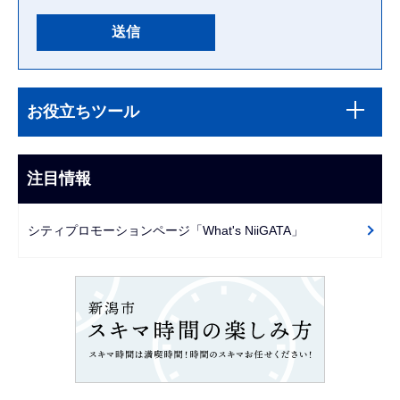
本
サ
文
お役立ちツール
ブ
こ
ナ
こ
ビ
注目情報
ま
ゲ
で
ー
シティプロモーションページ「What's NiiGATA」
シ
ョ
ン
こ
こ
か
ら