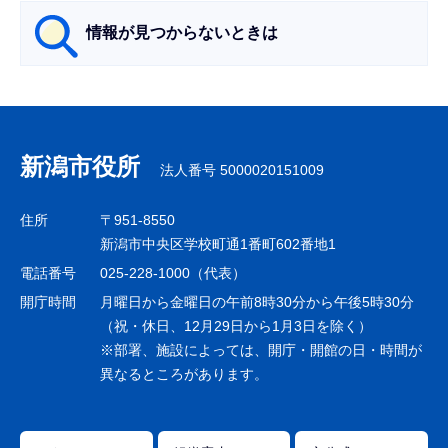
情報が見つからないときは
サ
ブ
ナ
新潟市役所
法人番号 5000020151009
ビ
ゲ
住所
〒951-8550
ー
新潟市中央区学校町通1番町602番地1
シ
電話番号
025-228-1000（代表）
ョ
開庁時間
月曜日から金曜日の午前8時30分から午後5時30分
ン
（祝・休日、12月29日から1月3日を除く）
※部署、施設によっては、開庁・開館の日・時間が
こ
異なるところがあります。
こ
ま
で