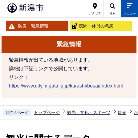
こ
の
アクセス
検索
メニュー
ペ
防災・緊急情報
夜間・休日の急病
ー
ジ
緊急情報
の
先
緊急情報が出ている地域があります。
頭
詳細は下記リンクで公開しています。
で
リンク：
す
https://www.city.niigata.lg.jp/kurashi/bosai/index.html
トップページ
観光・文化・スポーツ
観光
お
現在のページ
本
文