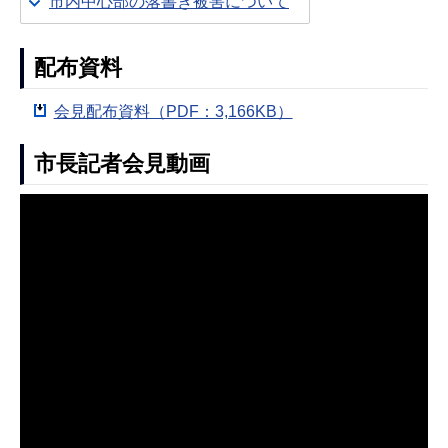
市内中心部の落書き被害について
配布資料
会見配布資料（PDF：3,166KB）
市長記者会見動画