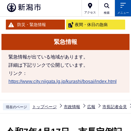
こ
の
アクセス
検索
メニュー
ペ
防災・緊急情報
夜間・休日の急病
ー
ジ
緊急情報
の
先
緊急情報が出ている地域があります。
頭
詳細は下記リンクで公開しています。
で
リンク：
す
https://www.city.niigata.lg.jp/kurashi/bosai/index.html
トップページ
市政情報
広報
市長記者会見
現在のページ
本
文