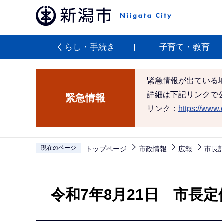
こ
の
ペ
くらし・手続き
子育て・教育
ー
ジ
の
緊急情報が出ている
先
詳細は下記リンクで
緊急情報
頭
リンク：
https://www.c
で
す
現在のページ
トップページ
市政情報
広報
市長
本
文
令和7年8月21日 市長
こ
こ