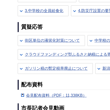
3.中学校の全員給食化
4.防災庁設置の要
質疑応答
街区単位の液状化対策について
中学校
クラウドファンディング型ふるさと納税による
ガソリン税の暫定税率廃止について
新
配布資料
会見配布資料（PDF：11,338KB）
市長記者会見動画