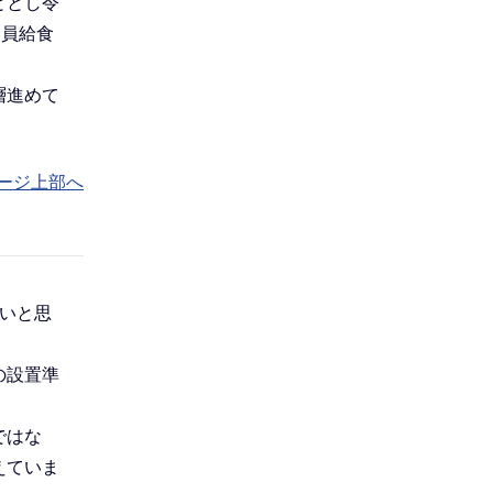
ととし令
全員給食
層進めて
ージ上部へ
いと思
の設置準
ではな
えていま