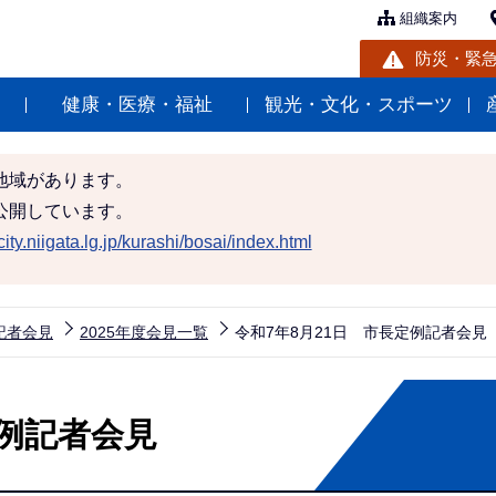
組織案内
防災・緊
健康・医療・福祉
観光・文化・スポーツ
地域があります。
公開しています。
ity.niigata.lg.jp/kurashi/bosai/index.html
記者会見
2025年度会見一覧
令和7年8月21日 市長定例記者会見
定例記者会見