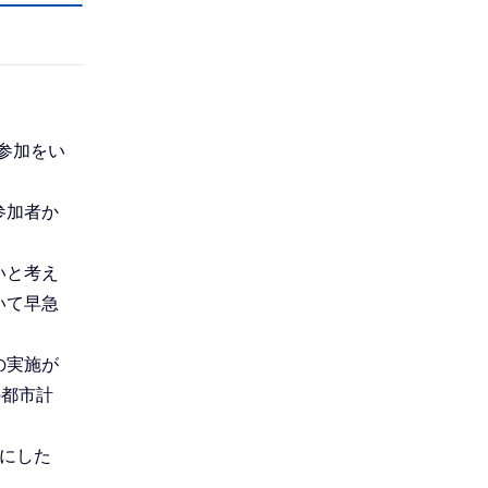
ま
で
参加をい
参加者か
。
いと考え
いて早急
の実施が
の都市計
にした