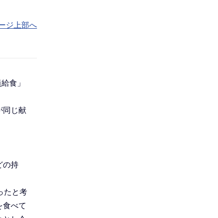
ージ上部へ
員給食」
が同じ献
どの持
ったと考
を食べて