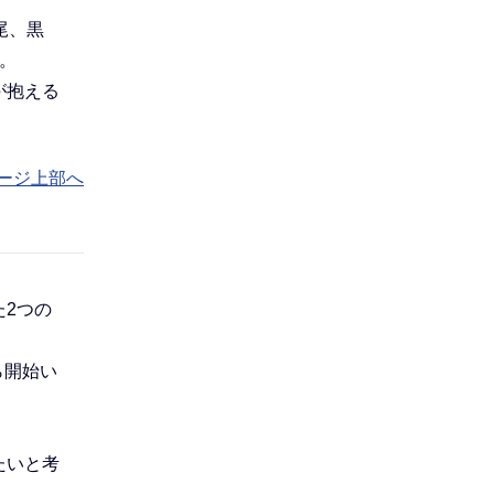
尾、黒
。
が抱える
ージ上部へ
2つの
ら開始い
たいと考