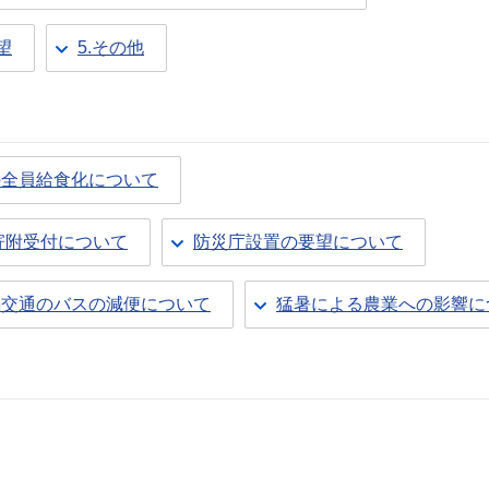
望
5.その他
の全員給食化について
寄附受付について
防災庁設置の要望について
潟交通のバスの減便について
猛暑による農業への影響に