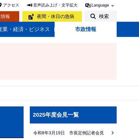
アクセス
音声読み上げ・文字拡大
Language
急情報
夜間・休日の急病
検索
産業・経済・ビジネス
市政情報
サ
2025年度会見一覧
ブ
ナ
令和8年3月19日 市長定例記者会見
ビ