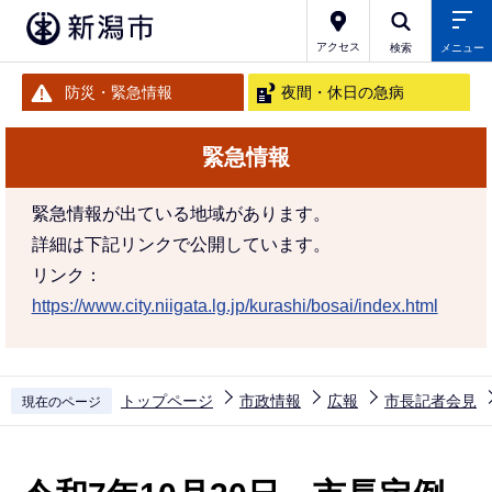
こ
の
アクセス
検索
メニュー
ペ
防災・緊急情報
夜間・休日の急病
ー
ジ
緊急情報
の
先
緊急情報が出ている地域があります。
頭
詳細は下記リンクで公開しています。
で
リンク：
す
https://www.city.niigata.lg.jp/kurashi/bosai/index.html
トップページ
市政情報
広報
市長記者会見
現在のページ
本
文