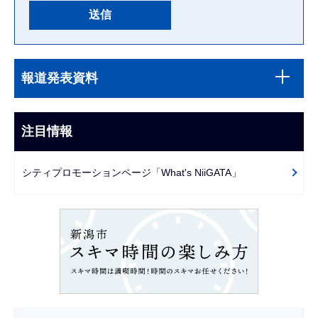
本
サ
文
報道発表資料
ブ
こ
ナ
こ
ビ
注目情報
ま
ゲ
で
ー
シティプロモーションページ「What's NiiGATA」
シ
ョ
ン
こ
こ
か
ら