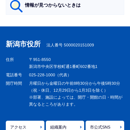
情報が見つからないときは
サ
ブ
ナ
新潟市役所
法人番号 5000020151009
ビ
ゲ
住所
〒951-8550
ー
新潟市中央区学校町通1番町602番地1
シ
電話番号
025-228-1000（代表）
ョ
開庁時間
月曜日から金曜日の午前8時30分から午後5時30分
ン
（祝・休日、12月29日から1月3日を除く）
※部署、施設によっては、開庁・開館の日・時間が
こ
異なるところがあります。
こ
ま
で
アクセス
組織案内
市公式SNS