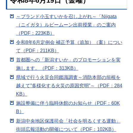
令和8年6月19日（金曜）
～ブランド小玉すいかを召し上がれ～「Niigata
（ニイガタ）ルビームーン出前授業」のご案内
（PDF：223KB）
令和8年6月定例会 補正予算（追加）（案）につい
て（PDF：211KB）
首都圏への「新潟すいか」のプロモーションを実
施します。（PDF：313KB）
県域で行う火災合同鑑識調査～消防本部の垣根を
越えて”多様化する火災の原因究明”～（PDF：284
KB）
施設整備に伴う臨時休館のお知らせ（PDF：60K
B）
新潟中央地区保護司会「社会を明るくする運動」
街頭広報活動の開催について（PDF：102KB）