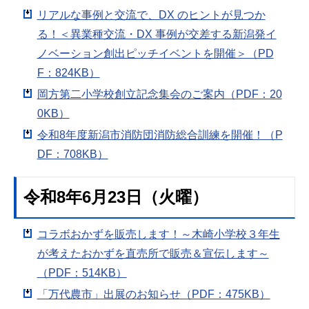
リアルな事例と交流で、DX のヒントが見つか
る！＜異業種交流・DX 事例が交差する新潟発イ
ノベーション創出ピッチイベントを開催＞（PD
F：824KB）
岡方第二小学校創立記念集会のご案内（PDF：20
0KB）
令和8年度新潟市消防団消防総合訓練を開催！（P
DF：708KB）
令和8年6月23日（火曜）
コラボおかずを販売します！～木崎小学校３年生
が考えたおかずを直売所で販売＆宣伝します～
（PDF：514KB）
「万代農市」出展のお知らせ（PDF：475KB）