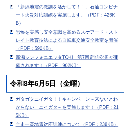
「新潟地震の教訓を活かして！！」石油コンビナ
ート火災対応訓練を実施します。（PDF：426K
B）
恐怖を実感し安全意識を高めるスケアード・スト
レイト教育技法による自転車交通安全教室を開催
（PDF：590KB）
新潟シンフォニエッタTOKI 第7回定期公演 が開
催されます！（PDF：902KB）
令和8年6月5日（金曜）
ガタガタニイガタ！！キャンペーン～来ないとわ
からない、ニイガタ～を実施します！（PDF：21
5KB）
全市一斉地震対応訓練について（PDF：238KB）