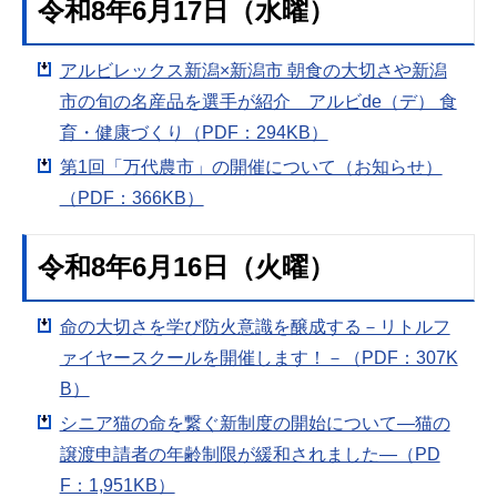
令和8年6月17日（水曜）
アルビレックス新潟×新潟市 朝食の大切さや新潟
市の旬の名産品を選手が紹介 アルビde（デ） 食
育・健康づくり（PDF：294KB）
第1回「万代農市」の開催について（お知らせ）
（PDF：366KB）
令和8年6月16日（火曜）
命の大切さを学び防火意識を醸成する－リトルフ
ァイヤースクールを開催します！－（PDF：307K
B）
シニア猫の命を繋ぐ新制度の開始について―猫の
譲渡申請者の年齢制限が緩和されました―（PD
F：1,951KB）