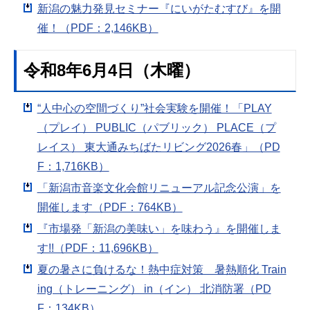
新潟の魅力発見セミナー『にいがたむすび』を開
催！（PDF：2,146KB）
令和8年6月4日（木曜）
“人中心の空間づくり”社会実験を開催！「PLAY
（プレイ） PUBLIC（パブリック） PLACE（プ
レイス） 東大通みちばたリビング2026春」（PD
F：1,716KB）
「新潟市音楽文化会館リニューアル記念公演」を
開催します（PDF：764KB）
『市場発「新潟の美味い」を味わう』を開催しま
す!!（PDF：11,696KB）
夏の暑さに負けるな！熱中症対策 暑熱順化 Train
ing（トレーニング） in（イン） 北消防署（PD
F：134KB）