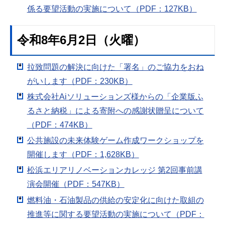
係る要望活動の実施について（PDF：127KB）
令和8年6月2日（火曜）
拉致問題の解決に向けた「署名」のご協力をおね
がいします（PDF：230KB）
株式会社Aiソリューションズ様からの「企業版ふ
るさと納税」による寄附への感謝状贈呈について
（PDF：474KB）
公共施設の未来体験ゲーム作成ワークショップを
開催します（PDF：1,628KB）
松浜エリアリノベーションカレッジ 第2回事前講
演会開催（PDF：547KB）
燃料油・石油製品の供給の安定化に向けた取組の
推進等に関する要望活動の実施について（PDF：