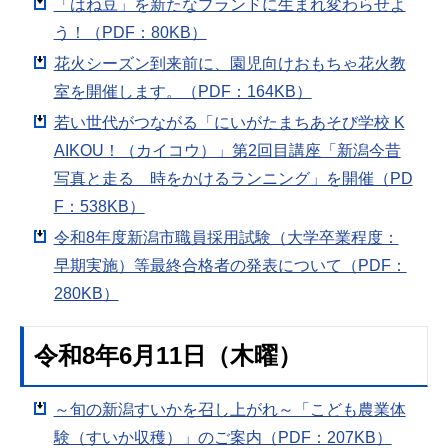
「はね豆」を新たなブランドに生まれ変わらせよ
う！（PDF：80KB）
花火シーズン到来前に、園児向けおもちゃ花火教
室を開催します。（PDF：164KB）
若い世代がつながる「にいがたまちあそび学校 K
AIKOU！（カイコウ）」第2回目講座「新潟今昔
写真と走る 時をかけるランニング」を開催（PD
F：538KB）
令和8年度新潟市職員採用試験（大学卒業程度：
早期実施）等最終合格者の発表について（PDF：
280KB）
令和8年6月11日（木曜）
～旬の新潟すいかを召し上がれ～「こども農業体
験（すいか収穫）」のご案内（PDF：207KB）