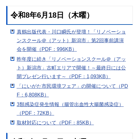
令和8年6月18日（木曜）
真鶴出版代表・川口瞬氏が登壇！「リノベーショ
ンスクール＠（アット）新潟市」第2回事前講演
会を開催（PDF：996KB）
昨年度に続き「リノベーションスクール＠（アッ
ト）新潟市」古町エリアで開催！～最終日には公
開プレゼン行います～（PDF：1,093KB）
「にいがた市民環境フェア」の開催について（PD
F：6,808KB）
3類感染症発生情報（腸管出血性大腸菌感染症）
（PDF：72KB）
取材対応について（PDF：85KB）