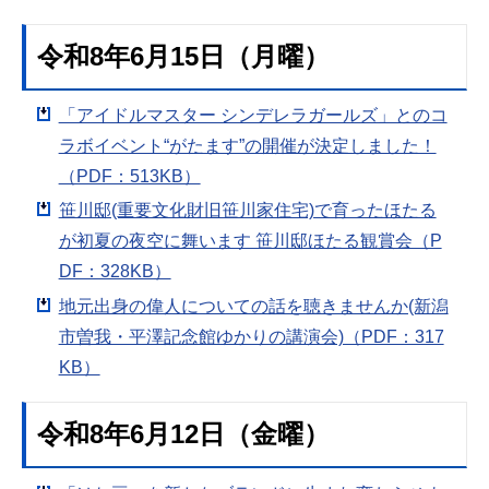
令和8年6月15日（月曜）
「アイドルマスター シンデレラガールズ」とのコ
ラボイベント“がたます”の開催が決定しました！
（PDF：513KB）
笹川邸(重要文化財旧笹川家住宅)で育ったほたる
が初夏の夜空に舞います 笹川邸ほたる観賞会（P
DF：328KB）
地元出身の偉人についての話を聴きませんか(新潟
市曽我・平澤記念館ゆかりの講演会)（PDF：317
KB）
令和8年6月12日（金曜）