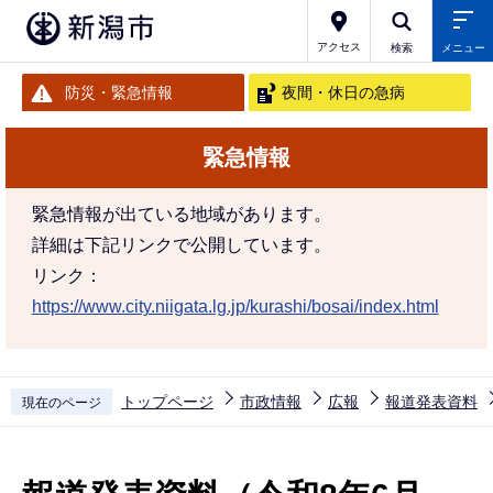
こ
の
アクセス
検索
メニュー
ペ
防災・緊急情報
夜間・休日の急病
ー
ジ
緊急情報
の
先
緊急情報が出ている地域があります。
頭
詳細は下記リンクで公開しています。
で
リンク：
す
https://www.city.niigata.lg.jp/kurashi/bosai/index.html
トップページ
市政情報
広報
報道発表資料
現在のページ
本
文