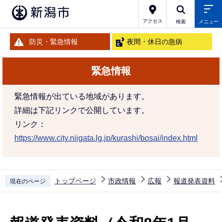
こ
の
アクセス
検索
メニュー
ペ
防災・緊急情報
夜間・休日の急病
ー
ジ
緊急情報
の
先
緊急情報が出ている地域があります。
頭
詳細は下記リンクで公開しています。
で
リンク：
す
https://www.city.niigata.lg.jp/kurashi/bosai/index.html
トップページ
市政情報
広報
報道発表資料
現在のページ
本
文