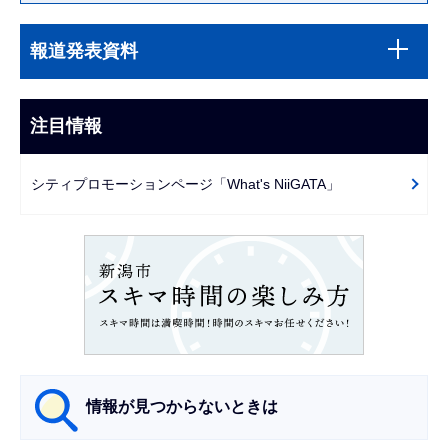
本
サ
文
報道発表資料
ブ
こ
ナ
こ
ビ
注目情報
ま
ゲ
で
ー
シティプロモーションページ「What's NiiGATA」
シ
ョ
ン
こ
こ
か
ら
情報が見つからないときは