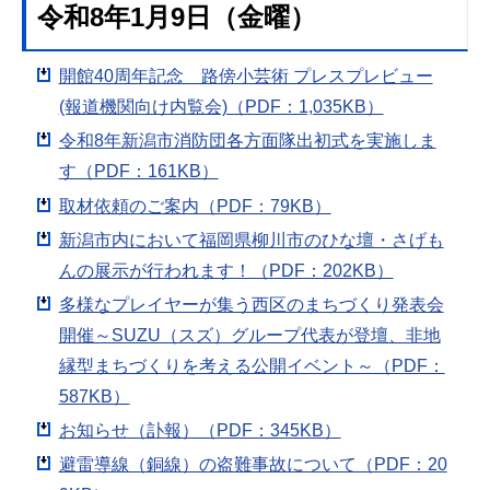
令和8年1月9日（金曜）
開館40周年記念 路傍小芸術 プレスプレビュー
(報道機関向け内覧会)（PDF：1,035KB）
令和8年新潟市消防団各方面隊出初式を実施しま
す（PDF：161KB）
取材依頼のご案内（PDF：79KB）
新潟市内において福岡県柳川市のひな壇・さげも
んの展示が行われます！（PDF：202KB）
多様なプレイヤーが集う西区のまちづくり発表会
開催～SUZU（スズ）グループ代表が登壇、非地
縁型まちづくりを考える公開イベント～（PDF：
587KB）
お知らせ（訃報）（PDF：345KB）
避雷導線（銅線）の盗難事故について（PDF：20