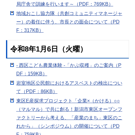
局庁舎で訓練を行います～（PDF：769KB）
地域おこし協力隊（共創コミュニティマネージャ
ー）の着任に伴う、市長との面会について（PD
F：317KB）
令和8年1月6日（火曜）
- 西区こども農業体験 -「かぶ収穫」のご案内（P
DF：159KB）
岩室地区公民館におけるアスベストの検出につい
て（PDF：86KB）
東区E産探求プロジェクト「企業×（かける）○○
（マルマル）で共に創る！新潟市東区オープンフ
ァクトリーから考える、「産業のまち」東区のこ
れから」（シンポジウム）の開催について（PD
F：759KB）