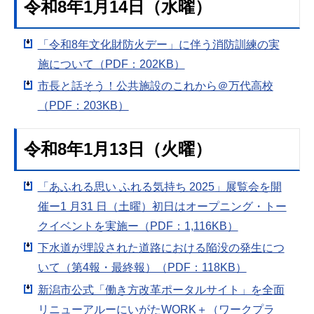
令和8年1月14日（水曜）
「令和8年文化財防火デー」に伴う消防訓練の実
施について（PDF：202KB）
市長と話そう！公共施設のこれから＠万代高校
（PDF：203KB）
令和8年1月13日（火曜）
「あふれる思い ふれる気持ち 2025」展覧会を開
催ー1 月31 日（土曜）初日はオープニング・トー
クイベントを実施ー（PDF：1,116KB）
下水道が埋設された道路における陥没の発生につ
いて（第4報・最終報）（PDF：118KB）
新潟市公式「働き方改革ポータルサイト」を全面
リニューアルーにいがたWORK＋（ワークプラ