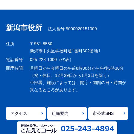
サ
ブ
ナ
新潟市役所
法人番号 5000020151009
ビ
ゲ
住所
〒951-8550
ー
新潟市中央区学校町通1番町602番地1
シ
電話番号
025-228-1000（代表）
ョ
開庁時間
月曜日から金曜日の午前8時30分から午後5時30分
ン
（祝・休日、12月29日から1月3日を除く）
※部署、施設によっては、開庁・開館の日・時間が
こ
異なるところがあります。
こ
ま
で
アクセス
組織案内
市公式SNS