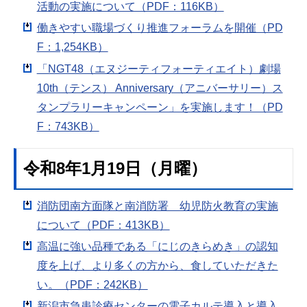
活動の実施について（PDF：116KB）
働きやすい職場づくり推進フォーラムを開催（PD
F：1,254KB）
「NGT48（エヌジーティフォーティエイト）劇場
10th（テンス） Anniversary（アニバーサリー）ス
タンプラリーキャンペーン」を実施します！（PD
F：743KB）
令和8年1月19日（月曜）
消防団南方面隊と南消防署 幼児防火教育の実施
について（PDF：413KB）
高温に強い品種である「にじのきらめき」の認知
度を上げ、より多くの方から、食していただきた
い。（PDF：242KB）
新潟市急患診療センターの電子カルテ導入と導入