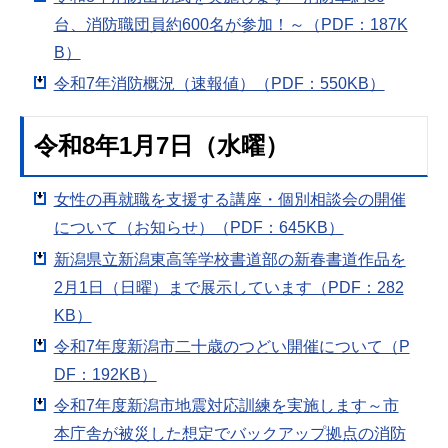
台、消防職団員約600名が参加！～（PDF：187K
B）
令和7年消防概況（速報値）（PDF：550KB）
令和8年1月7日（水曜）
女性の再就職を支援する講座・個別相談会の開催
について（お知らせ）（PDF：645KB）
新潟県立新潟東高等学校書道部の新春書道作品を
2月1日（日曜）まで展示しています（PDF：282
KB）
令和7年度新潟市二十歳のつどい開催について（P
DF：192KB）
令和7年度新潟市地震対応訓練を実施します～市
本庁舎が被災した想定でバックアップ拠点の消防