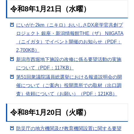
令和8年1月21日（水曜）
にいがた2km（ニキロ）おいしさDX産学官共創プ
ロジェクト 銀座・新潟情報館THE（ザ） NIIGATA
（ニイガタ）でイベント開催のお知らせ（PDF：
2,700KB）
新潟市西堀地下施設の改修に係る要望活動の実施
について（PDF：117KB）
第51回衆議院議員総選挙における報道説明会の開
催について（ご案内）投開票所での取材（出口調
査）依頼について（お願い）（PDF：121KB）
令和8年1月20日（火曜）
防災庁の地方機関及び教育機関設置に関する要望