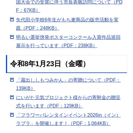
国大会での受賞に伴う市長表敬訪問について（PD
F：67KB）
矢代田小学校6年生がもち麦商品の販売活動を実
践（PDF：248KB）
明るい選挙啓発ポスターコンクール入賞作品巡回
展示を行っています（PDF：238KB）
令和8年1月23日（金曜）
「蔵出ししもつみかん」の寄贈について（PDF：
139KB）
にいがた元気プロジェクト様からの寄附金の贈呈
式を行います（PDF：129KB）
「フラワーバレンタインイベント2026in（イン）
ラブラ」を開催します！（PDF：1,064KB）