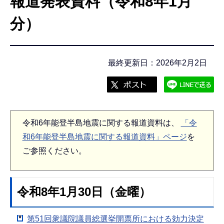
報道発表資料（令和8年1月
こ
こ
分）
か
ら
最終更新日：2026年2月2日
令和6年能登半島地震に関する報道資料は、
「令
和6年能登半島地震に関する報道資料」ページ
を
ご参照ください。
令和8年1月30日（金曜）
第51回衆議院議員総選挙開票所における効力決定