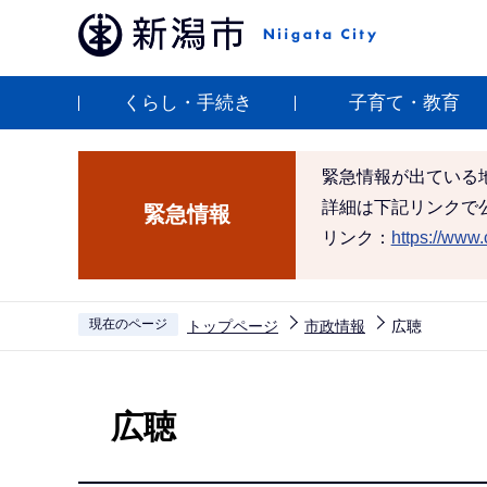
こ
の
ペ
くらし・手続き
子育て・教育
ー
ジ
の
緊急情報が出ている
先
詳細は下記リンクで
緊急情報
頭
リンク：
https://www.c
で
す
現在のページ
トップページ
市政情報
広聴
本
文
広聴
こ
こ