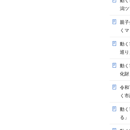
動く
潟ツ
親子
くマ
動く
巡り
動く
化財
令和
く市
動く
る」