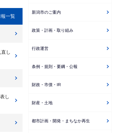
ゲ
新潟市のご案内
ー
情報一覧
シ
政策・計画・取り組み
ョ
ン
こ
行政運営
見直し
こ
か
条例・規則・要綱・公報
ら
財政・市債・IR
表し
財産・土地
都市計画・開発・まちなか再生