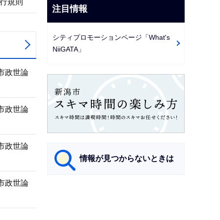
行規則
注目情報
シティプロモーションページ「What's
NiiGATA」
市政世論
市政世論
市政世論
情報が見つからないときは
市政世論
サ
ブ
ナ