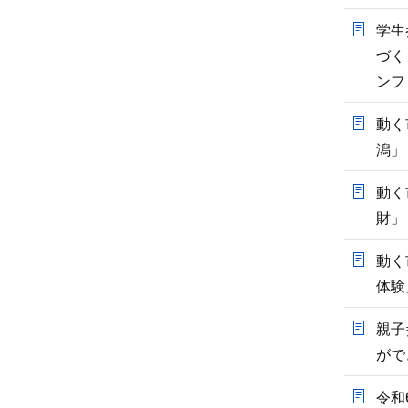
学生
づく
ンフ
動く
潟」
動く
財」
動く
体験
親子
がで
令和