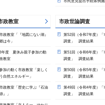
市民意見提出手続条例施
市政教室
市政世論調査
市政教室「『地図にない湖』
第52回（令和7年度）「
郷は今」
調査」 調査結果
8年度 夏休み親子参加の動
第51回（令和6年度）「
政教室
調査」 調査結果
参加の動く市政教室「楽しく
第50回（令和5年度）「
う自然エネルギー」
調査」 調査結果
市政教室「歴史に学ぶ『石油
第49回（令和4年度）「
跡』」
調査」 調査結果
市政教室「文人八一 ゆかり