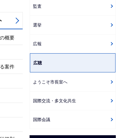
監査
ト
選挙
の概要
広報
広聴
る案件
ようこそ市長室へ
国際交流・多文化共生
国際会議