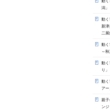
動く
潟」
動く
新津
二展
動く
～秋
動く
り」
動く
アー
親子
ンジ