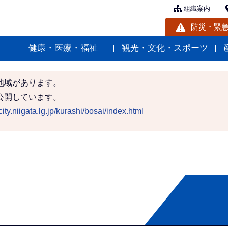
組織案内
防災・緊
健康・医療・福祉
観光・文化・スポーツ
地域があります。
公開しています。
ity.niigata.lg.jp/kurashi/bosai/index.html