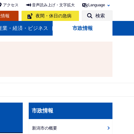
アクセス
音声読み上げ・文字拡大
Language
急情報
夜間・休日の急病
検索
産業・経済・ビジネス
市政情報
サ
市政情報
ブ
ナ
新潟市の概要
ビ