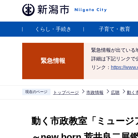
こ
の
ペ
くらし・手続き
子育て・教育
ー
ジ
の
緊急情報が出ている
先
詳細は下記リンクで
緊急情報
頭
リンク：
https://www.c
で
す
現在のページ
トップページ
市政情報
広聴
動く
本
文
動く市政教室「ミュージ
こ
こ
～new born 荒井良二展