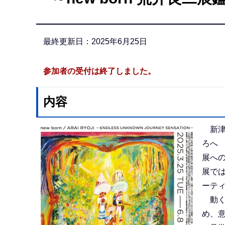
か
ら
最終更新日：2025年6月25日
参加者の受付は終了しました。
内容
新津美
ろへ
展へ
展で
ーテ
動く
め、