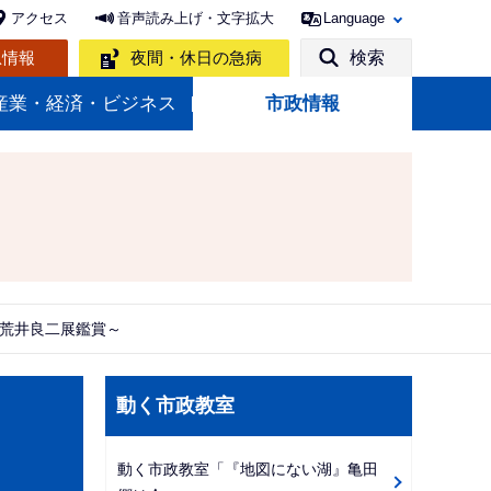
アクセス
音声読み上げ・文字拡大
Language
急情報
夜間・休日の急病
検索
産業・経済・ビジネス
市政情報
n 荒井良二展鑑賞～
サ
動く市政教室
ブ
ナ
動く市政教室「『地図にない湖』亀田
ビ