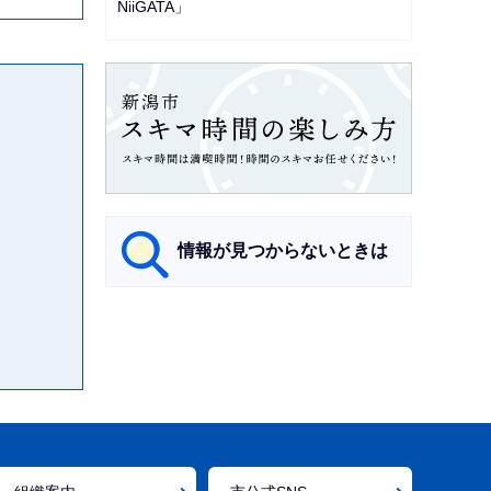
NiiGATA」
情報が見つからないときは
サ
ブ
ナ
ビ
ゲ
ー