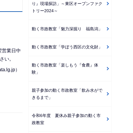
り』現場探訪」～東区オープンファク
トリー2024～
動く市政教室「魅力深掘り 福島潟」
動く市政教室「学ぼう西区の文化財」
翌営業日中
ださい。
動く市政教室「楽しもう『食農』体
lg.jp）
験」
親子参加の動く市政教室「飲み水がで
きるまで」
令和6年度 夏休み親子参加の動く市
政教室