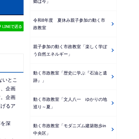
郷は今」
ゲ
ー
令和8年度 夏休み親子参加の動く市
シ
政教室
ョ
ン
親子参加の動く市政教室「楽しく学ぼ
こ
う自然エネルギー」
こ
か
動く市政教室「歴史に学ぶ『石油と遺
ら
ないとこ
跡』」
ち、企画
す。企画
動く市政教室「文人八一 ゆかりの地
広げるア
巡り～夏」
解を深
動く市政教室「モダニズム建築散歩in
中央区」