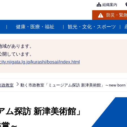
組織案内
防災・緊
健康・医療・福祉
観光・文化・スポーツ
地域があります。
公開しています。
ity.niigata.lg.jp/kurashi/bosai/index.html
市政教室
動く市政教室「ミュージアム探訪 新津美術館」～new bor
アム探訪 新津美術館」
鑑賞～