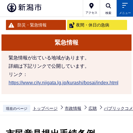
こ
の
アクセス
検索
メニュー
ペ
防災・緊急情報
夜間・休日の急病
ー
ジ
緊急情報
の
先
緊急情報が出ている地域があります。
頭
詳細は下記リンクで公開しています。
で
リンク：
す
https://www.city.niigata.lg.jp/kurashi/bosai/index.html
トップページ
市政情報
広聴
パブリックコメ
現在のページ
本
文