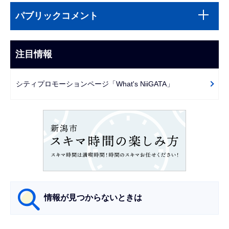
サ
文
パブリックコメント
ブ
こ
ナ
こ
ビ
注目情報
ま
ゲ
で
ー
シティプロモーションページ「What's NiiGATA」
シ
ョ
ン
こ
こ
か
ら
情報が見つからないときは