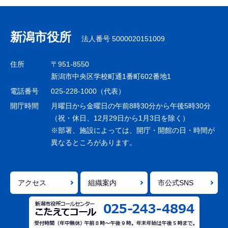
サ
ブ
ナ
新潟市役所
法人番号 5000020151009
ビ
ゲ
住所
〒951-8550
ー
新潟市中央区学校町通1番町602番地1
シ
電話番号
025-228-1000（代表）
ョ
開庁時間
月曜日から金曜日の午前8時30分から午後5時30分
ン
（祝・休日、12月29日から1月3日を除く）
※部署、施設によっては、開庁・開館の日・時間が
こ
異なるところがあります。
こ
ま
で
アクセス
組織案内
市公式SNS