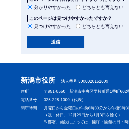
分かりやすかった
どちらとも言えない
このページは見つけやすかったですか？
見つけやすかった
どちらとも言えない
本
文
こ
新潟市役所
法人番号 5000020151009
こ
ま
住所
〒951-8550
新潟市中央区学校町通1番町602
で
電話番号
025-228-1000（代表）
開庁時間
月曜日から金曜日の午前8時30分から午後5時3
（祝・休日、12月29日から1月3日を除く）
※部署、施設によっては、開庁・開館の日・時