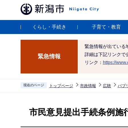
こ
の
ペ
くらし・手続き
子育て・教育
ー
ジ
の
緊急情報が出ている
先
詳細は下記リンクで
緊急情報
頭
リンク：
https://www.c
で
す
現在のページ
トップページ
市政情報
広聴
パブ
本
文
市民意見提出手続条例施
こ
こ