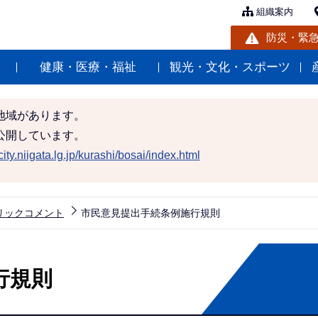
組織案内
防災・緊
健康・医療・福祉
観光・文化・スポーツ
地域があります。
公開しています。
ity.niigata.lg.jp/kurashi/bosai/index.html
リックコメント
市民意見提出手続条例施行規則
行規則