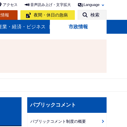
アクセス
音声読み上げ・文字拡大
Language
急情報
夜間・休日の急病
検索
産業・経済・ビジネス
市政情報
サ
パブリックコメント
ブ
ナ
パブリックコメント制度の概要
ビ