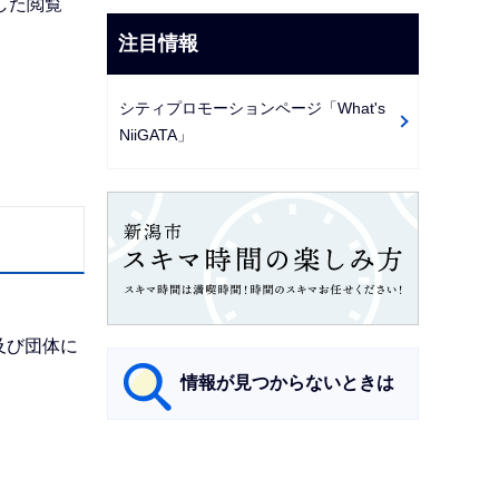
した閲覧
注目情報
シティプロモーションページ「What's
NiiGATA」
及び団体に
情報が見つからないときは
サ
ブ