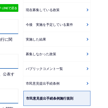
ゲ
現在募集している政策
ー
シ
今後 実施を予定している案件
ョ
ン
こ
実施した結果
施行に関
こ
か
募集しなかった政策
ら
パブリックコメント一覧
、公表す
市民意見提出手続条例
市民意見提出手続条例施行規則