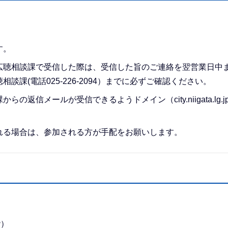
す。
広聴相談課で受信した際は、受信した旨のご連絡を翌営業日中
課(電話025-226-2094）までに必ずご確認ください。
信メールが受信できるようドメイン（city.niigata.lg.j
れる場合は、参加される方が手配をお願いします。
階）