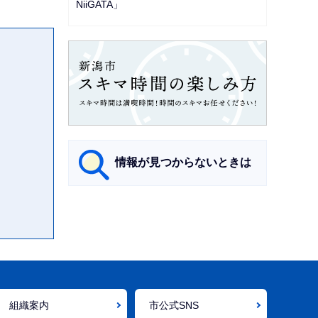
NiiGATA」
情報が見つからないときは
サ
ブ
ナ
ビ
ゲ
組織案内
市公式SNS
ー