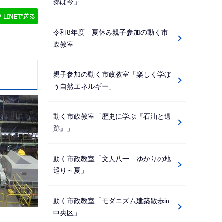
郷は今」
ゲ
ー
令和8年度 夏休み親子参加の動く市
シ
政教室
ョ
ン
親子参加の動く市政教室「楽しく学ぼ
こ
う自然エネルギー」
こ
か
動く市政教室「歴史に学ぶ『石油と遺
ら
跡』」
動く市政教室「文人八一 ゆかりの地
巡り～夏」
動く市政教室「モダニズム建築散歩in
中央区」