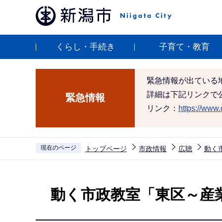
こ
の
ペ
くらし・手続き
子育て・教育
ー
ジ
の
緊急情報が出ている
先
詳細は下記リンクで
緊急情報
頭
リンク：
https://www.c
で
す
現在のページ
トップページ
市政情報
広聴
動く
本
文
動く市政教室「東区～産
こ
こ