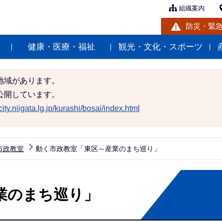
組織案内
防災・緊
健康・医療・福祉
観光・文化・スポーツ
地域があります。
公開しています。
ity.niigata.lg.jp/kurashi/bosai/index.html
市政教室
動く市政教室「東区～産業のまち巡り」
業のまち巡り」