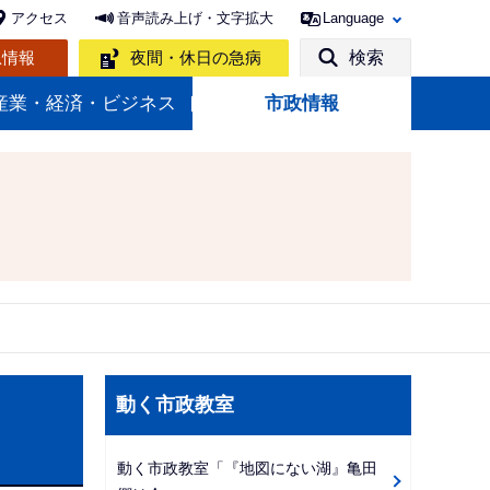
アクセス
音声読み上げ・文字拡大
Language
急情報
夜間・休日の急病
検索
産業・経済・ビジネス
市政情報
サ
動く市政教室
ブ
ナ
動く市政教室「『地図にない湖』亀田
ビ