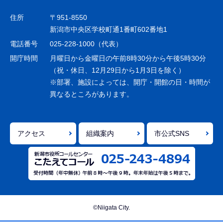
ゲ
住所
〒951-8550
ー
新潟市中央区学校町通1番町602番地1
シ
電話番号
025-228-1000（代表）
ョ
開庁時間
月曜日から金曜日の午前8時30分から午後5時30分
ン
（祝・休日、12月29日から1月3日を除く）
※部署、施設によっては、開庁・開館の日・時間が
こ
異なるところがあります。
こ
ま
で
アクセス
組織案内
市公式SNS
©Niigata City.