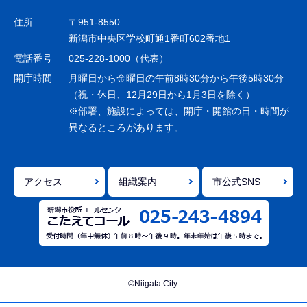
ゲ
住所
〒951-8550
ー
新潟市中央区学校町通1番町602番地1
シ
電話番号
025-228-1000（代表）
ョ
開庁時間
月曜日から金曜日の午前8時30分から午後5時30分
ン
（祝・休日、12月29日から1月3日を除く）
※部署、施設によっては、開庁・開館の日・時間が
こ
異なるところがあります。
こ
ま
で
アクセス
組織案内
市公式SNS
©Niigata City.