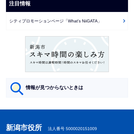
ビ
注目情報
ま
ゲ
で
ー
シティプロモーションページ「What's NiiGATA」
シ
ョ
ン
こ
こ
か
ら
情報が見つからないときは
サ
ブ
ナ
新潟市役所
法人番号 5000020151009
ビ