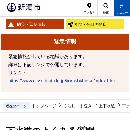
こ
の
アクセス
検索
メニュー
ペ
防災・緊急情報
夜間・休日の急病
ー
ジ
緊急情報
の
先
緊急情報が出ている地域があります。
頭
詳細は下記リンクで公開しています。
で
リンク：
す
https://www.city.niigata.lg.jp/kurashi/bosai/index.html
トップページ
くらし・手続き
上下水道
下水
現在のページ
本
文