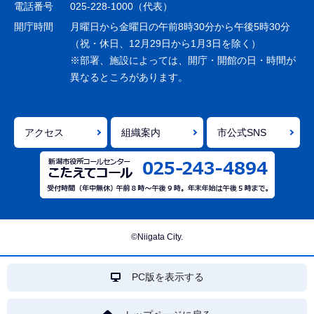
シ
電話番号
025-228-1000（代表）
ョ
開庁時間
月曜日から金曜日の午前8時30分から午後5時30分
ン
（祝・休日、12月29日から1月3日を除く）
※部署、施設によっては、開庁・開館の日・時間が
こ
異なるところがあります。
こ
ま
で
アクセス
組織案内
市公式SNS
©Niigata City.
PC版を表示する