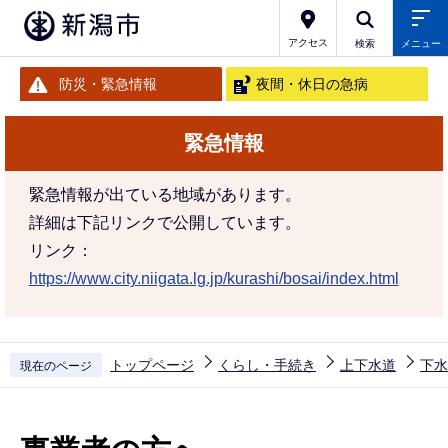
こ
の
アクセス
検索
メニュー
ペ
防災・緊急情報
夜間・休日の急病
ー
ジ
緊急情報
の
先
緊急情報が出ている地域があります。
頭
詳細は下記リンクで公開しています。
で
リンク：
す
https://www.city.niigata.lg.jp/kurashi/bosai/index.html
トップページ
くらし・手続き
上下水道
下水
現在のページ
本
文