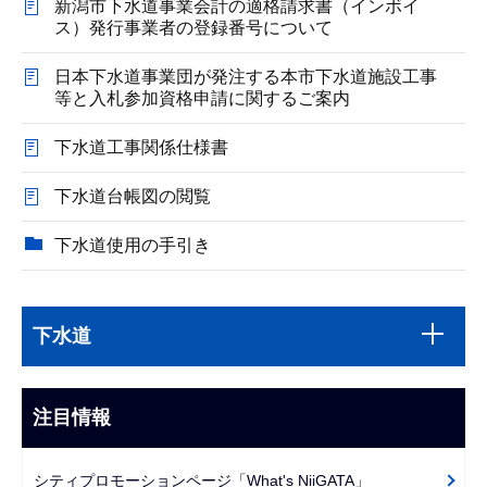
新潟市下水道事業会計の適格請求書（インボイ
ス）発行事業者の登録番号について
日本下水道事業団が発注する本市下水道施設工事
等と入札参加資格申請に関するご案内
下水道工事関係仕様書
下水道台帳図の閲覧
下水道使用の手引き
本
サ
文
下水道
ブ
こ
ナ
こ
ビ
注目情報
ま
ゲ
で
ー
シティプロモーションページ「What's NiiGATA」