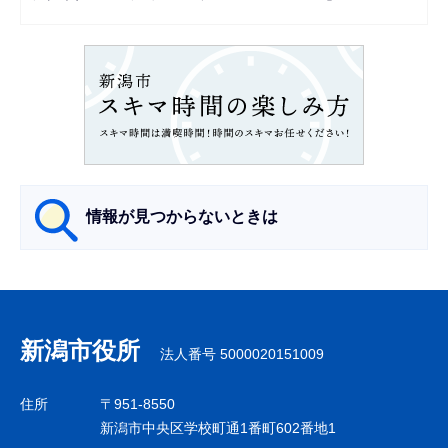
シ
ョ
ン
こ
こ
か
ら
情報が見つからないときは
サ
ブ
ナ
新潟市役所
法人番号 5000020151009
ビ
ゲ
住所
〒951-8550
ー
新潟市中央区学校町通1番町602番地1