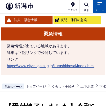
こ
の
アクセス
検索
メニュー
ペ
防災・緊急情報
夜間・休日の急病
ー
ジ
緊急情報
の
先
緊急情報が出ている地域があります。
頭
詳細は下記リンクで公開しています。
で
リンク：
す
https://www.city.niigata.lg.jp/kurashi/bosai/index.html
トップページ
くらし・手続き
上下水道
下水
現在のページ
本
文