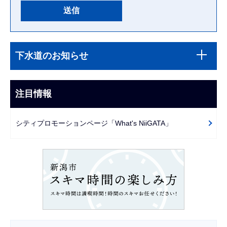
本
サ
文
下水道のお知らせ
ブ
こ
ナ
こ
ビ
注目情報
ま
ゲ
で
ー
シティプロモーションページ「What's NiiGATA」
シ
ョ
ン
こ
こ
か
ら