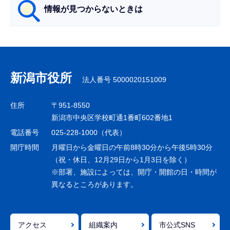
情報が見つからないときは
サ
ブ
ナ
新潟市役所
法人番号 5000020151009
ビ
ゲ
住所
〒951-8550
ー
新潟市中央区学校町通1番町602番地1
シ
電話番号
025-228-1000（代表）
ョ
開庁時間
月曜日から金曜日の午前8時30分から午後5時30分
ン
（祝・休日、12月29日から1月3日を除く）
※部署、施設によっては、開庁・開館の日・時間が
こ
異なるところがあります。
こ
ま
で
アクセス
組織案内
市公式SNS