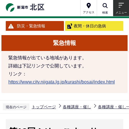
こ
の
アクセス
検索
メニュー
ペ
防災・緊急情報
夜間・休日の急病
ー
ジ
緊急情報
の
先
緊急情報が出ている地域があります。
頭
詳細は下記リンクで公開しています。
で
リンク：
す
https://www.city.niigata.lg.jp/kurashi/bosai/index.html
トップページ
各種講座・催し
各種講座・催し
現在のページ
本
文