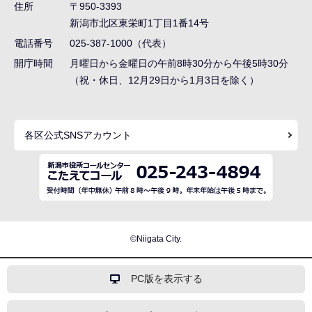
ゲ
住所
〒950-3393
ー
新潟市北区東栄町1丁目1番14号
シ
電話番号
025-387-1000（代表）
ョ
開庁時間
月曜日から金曜日の午前8時30分から午後5時30分
ン
（祝・休日、12月29日から1月3日を除く）
こ
こ
各区公式SNSアカウント
ま
で
©Niigata City.
PC版を表示する