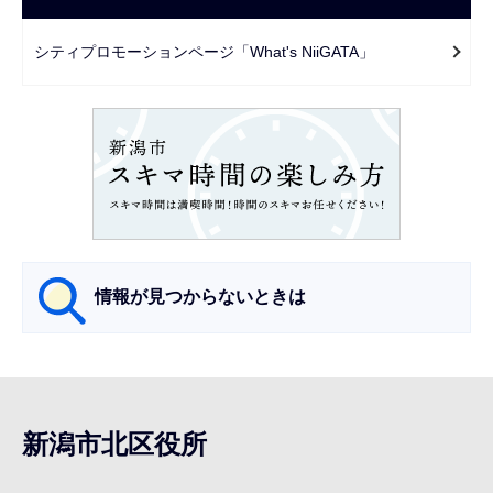
ゲ
で
ー
シティプロモーションページ「What's NiiGATA」
シ
ョ
ン
こ
こ
か
ら
情報が見つからないときは
サ
ブ
ナ
新潟市北区役所
ビ