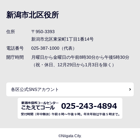
ブ
ナ
新潟市北区役所
ビ
ゲ
住所
〒950-3393
ー
新潟市北区東栄町1丁目1番14号
シ
電話番号
025-387-1000（代表）
ョ
開庁時間
月曜日から金曜日の午前8時30分から午後5時30分
ン
（祝・休日、12月29日から1月3日を除く）
こ
こ
各区公式SNSアカウント
ま
で
©Niigata City.