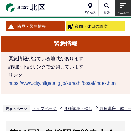
こ
の
アクセス
検索
メニュー
ペ
防災・緊急情報
夜間・休日の急病
ー
ジ
緊急情報
の
先
緊急情報が出ている地域があります。
頭
詳細は下記リンクで公開しています。
で
リンク：
す
https://www.city.niigata.lg.jp/kurashi/bosai/index.html
トップページ
各種講座・催し
各種講座・催し
現在のページ
本
文