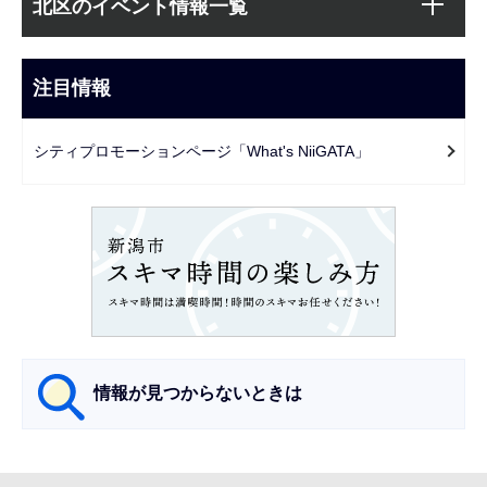
文
北区のイベント情報一覧
ブ
こ
ナ
こ
ビ
注目情報
ま
ゲ
で
ー
シティプロモーションページ「What's NiiGATA」
シ
ョ
ン
こ
こ
か
ら
情報が見つからないときは
サ