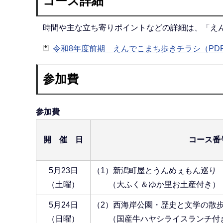
コース詳細
時間や主な立ち寄りポイントなどの詳細は、「え
令和8年度前期 えんでこまち歩きチラシ（PDF：
参加費
参加費
開 催 日
コース番
5月23日
（1）新潟町屋とうんめぇもん巡り
（土曜）
（大ふく＆ゆか里お土産付き）
5月24日
（2）西海岸公園・歴史と文学の散
（日曜）
（国産牛ハヤシライスランチ付