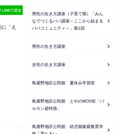
ー
シ
男性の生き方講座（子育て期）「みん
ョ
なでつくるパパ講座～ここから始まる
ン
的に「え
パパコミュニティ～」第1回
こ
こ
男性の生き方講座
か
ら
女性の生き方講座
鳥屋野地区公民館 夏休み学習室
鳥屋野地区公民館 とやのMOVIE「バ
ルカン超特急」
鳥屋野地区公民館 幼児期家庭教育学
級「育ちあい」