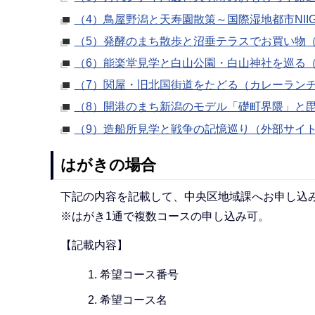
（4）鳥屋野潟と天寿園散策～国際湿地都市NIIG
（5）発酵のまち散歩と沼垂テラスでお買い物
（6）能楽堂見学と白山公園・白山神社を巡る
（7）関屋・旧北国街道をたどる（カレーラン
（8）開港のまち新潟のモデル「礎町界隈」と
（9）造船所見学と戦争の記憶巡り（外部サイ
はがきの場合
下記の内容を記載して、中央区地域課へお申し込
※はがき1通で複数コースの申し込み可。
【記載内容】
希望コース番号
希望コース名