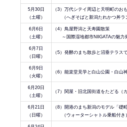
5月30日
（3）万代シテイ周辺と天明町のお
（土曜）
（へぎそばと新潟たれかつ丼ラ
6月6日
（4）鳥屋野潟と天寿園散策
（土曜）
～国際湿地都市NIIGATAの魅力発
6月7日
（5）発酵のまち散歩と沼垂テラス
（日曜）
6月9日
（6）能楽堂見学と白山公園・白山
（火曜）
6月20日
（7）関屋・旧北国街道をたどる（
（土曜）
6月21日
（8）開港のまち新潟のモデル「礎
（日曜）
（ウォーターシャトル乗船付き
6月24日