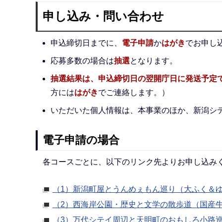
申し込み・問い合わせ
申込締切日までに、
電子申請
か
はがき
でお申し
応募多数の場合は
抽選
となります。
抽選結果は、申込締切日の翌開庁日に発送予定
方には
はがき
でご連絡します。）
いただいた個人情報は、本事業のほか、新潟シ
電子申請の場合
各コースごとに、以下のリンク先よりお申し込み
（1）新潟町屋とうんめぇもん巡り（大ふく＆
（2）西海岸公園・歴史と文学の散歩道（国産
（3）万代シテイ周辺と天明町のおもしろ小路