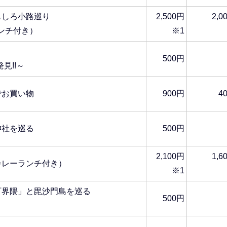
もしろ小路巡り
2,500円
2,0
ンチ付き）
※1
500円
見!!～
でお買い物
900円
4
神社を巡る
500円
2,100円
1,6
カレーランチ付き）
※1
町界隈」と毘沙門島を巡る
500円
）