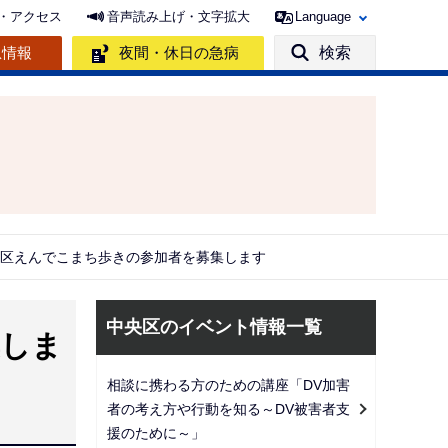
・アクセス
音声読み上げ・文字拡大
Language
急情報
夜間・休日の急病
検索
央区えんでこまち歩きの参加者を募集します
サ
中央区のイベント情報一覧
集しま
ブ
ナ
相談に携わる方のための講座「DV加害
ビ
者の考え方や行動を知る～DV被害者支
ゲ
援のために～」