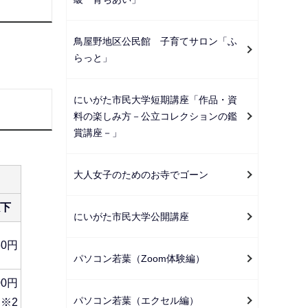
鳥屋野地区公民館 子育てサロン「ふ
らっと」
にいがた市民大学短期講座「作品・資
料の楽しみ方－公立コレクションの鑑
賞講座－」
大人女子のためのお寺でゴーン
下
にいがた市民大学公開講座
60円
パソコン若葉（Zoom体験編）
00円
パソコン若葉（エクセル編）
※2