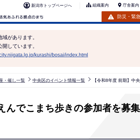
組織案内
庁舎案内
新潟市トップページへ
防災・緊
地域があります。
公開しています。
ity.niigata.lg.jp/kurashi/bosai/index.html
座・催し一覧
中央区のイベント情報一覧
【令和8年度 前期】中
区えんでこまち歩きの参加者を募