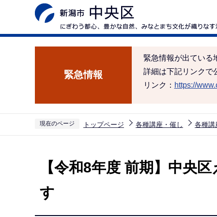
こ
の
ペ
ー
緊急情報が出ている
ジ
詳細は下記リンクで
緊急情報
の
リンク：
https://www.c
先
頭
で
現在のページ
トップページ
各種講座・催し
各種講
す
本
文
【令和8年度 前期】中央
こ
こ
す
か
ら