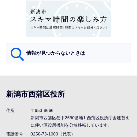
ョ
ン
こ
こ
か
ら
情報が見つからないときは
サ
ブ
ナ
新潟市西蒲区役所
ビ
ゲ
住所
〒953-8666
ー
新潟市西蒲区巻甲2690番地1
西蒲区役所庁舎建替え
シ
に伴い区役所機能を分散移転しています。
ョ
電話番号
0256-73-1000（代表）