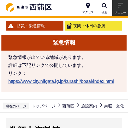
こ
の
アクセス
検索
メニュー
ペ
防災・緊急情報
夜間・休日の急病
ー
ジ
緊急情報
の
先
緊急情報が出ている地域があります。
頭
詳細は下記リンクで公開しています。
で
リンク：
す
https://www.city.niigata.lg.jp/kurashi/bosai/index.html
トップページ
西蒲区
施設案内
余暇・文化・
現在のページ
本
文