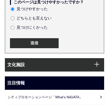
このページは見つけやすかったですか？
見つけやすかった
どちらとも言えない
見つけにくかった
本
サ
文
文化施設
ブ
こ
ナ
こ
ビ
注目情報
ま
ゲ
で
ー
シティプロモーションページ「What's NiiGATA」
シ