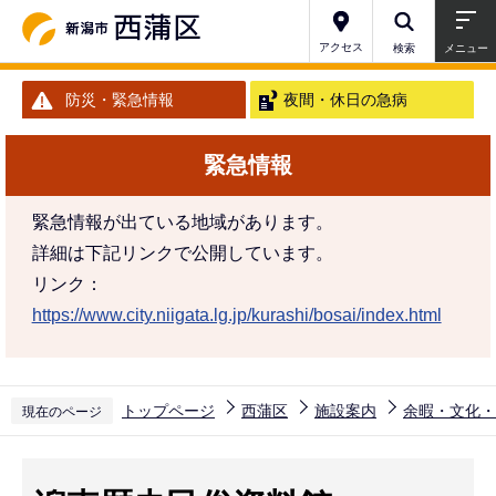
こ
の
アクセス
検索
メニュー
ペ
防災・緊急情報
夜間・休日の急病
ー
ジ
緊急情報
の
先
緊急情報が出ている地域があります。
頭
詳細は下記リンクで公開しています。
で
リンク：
す
https://www.city.niigata.lg.jp/kurashi/bosai/index.html
トップページ
西蒲区
施設案内
余暇・文化・
現在のページ
本
文