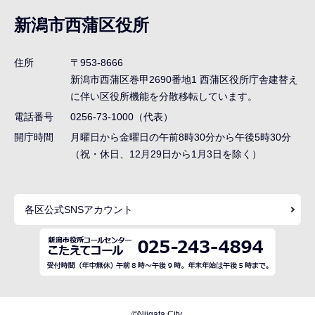
ナ
新潟市西蒲区役所
ビ
ゲ
住所
〒953-8666
ー
新潟市西蒲区巻甲2690番地1
西蒲区役所庁舎建替え
シ
に伴い区役所機能を分散移転しています。
ョ
電話番号
0256-73-1000（代表）
ン
開庁時間
月曜日から金曜日の午前8時30分から午後5時30分
（祝・休日、12月29日から1月3日を除く）
こ
こ
ま
各区公式SNSアカウント
で
©Niigata City.