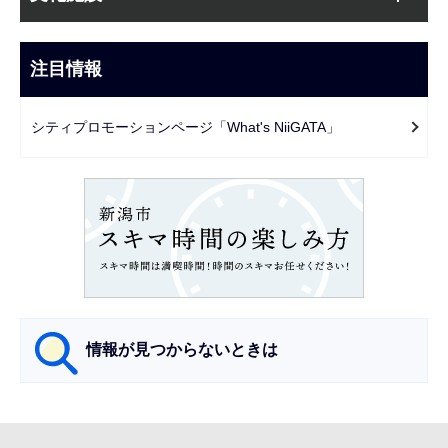
ブ
こ
ナ
こ
ビ
注目情報
ま
ゲ
で
ー
シティプロモーションページ「What's NiiGATA」
シ
ョ
ン
こ
こ
か
ら
情報が見つからないときは
サ
ブ