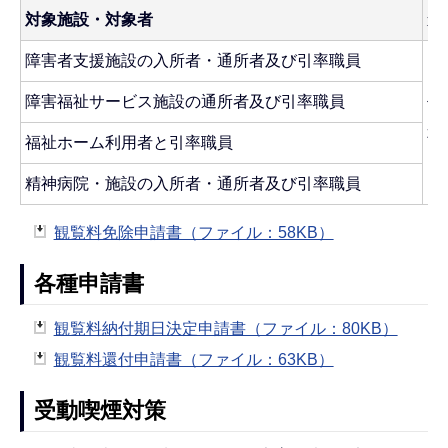
対象施設・対象者
免
障害者支援施設の入所者・通所者及び引率職員
障害福祉サービス施設の通所者及び引率職員
下
事
福祉ホーム利用者と引率職員
精神病院・施設の入所者・通所者及び引率職員
観覧料免除申請書（ファイル：58KB）
各種申請書
観覧料納付期日決定申請書（ファイル：80KB）
観覧料還付申請書（ファイル：63KB）
受動喫煙対策