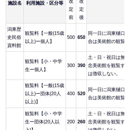
改
改
施設名
利用施設・区分等
定
定
前
後
潟東歴
観覧料【一般(15歳
同一日に潟東樋口記
史民俗
500
650
以上)ー個人】
合は美術館の観覧料
資料館
土・日・祝日は無料
観覧料【小・中学
300
390
念美術館を観覧する
生ー個人】
は徴収しない。
観覧料【一般(15歳
同一日に潟東樋口記
以上)ー団体(20人
400
520
合は美術館の観覧料
以上)】
観覧料【小・中学
土・日・祝日は無料
生ー団体(20人以
200
260
念美術館を観覧する
上)】
は徴収しない。