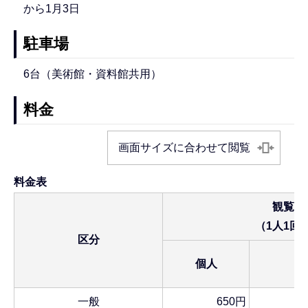
から1月3日
駐車場
6台（美術館・資料館共用）
料金
画面サイズに合わせて閲覧
料金表
観覧料
（1人1回
区分
個人
一般
650円