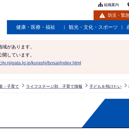
組織案内
防災・緊
健康・医療・福祉
観光・文化・スポーツ
地域があります。
公開しています。
ity.niigata.lg.jp/kurashi/bosai/index.html
産・子育て
ライフステージ別 子育て情報
子どもを預けたい