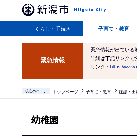
こ
の
ペ
くらし・手続き
子育て・教育
ー
ジ
の
緊急情報が出ている
先
詳細は下記リンクで
緊急情報
頭
リンク：
https://www.c
で
す
現在のページ
トップページ
子育て・教育
妊娠・出
本
文
幼稚園
こ
こ