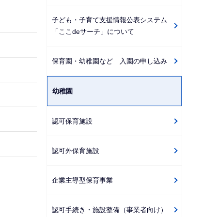
ゲ
子ども・子育て支援情報公表システム
ー
「ここdeサーチ」について
シ
ョ
保育園・幼稚園など 入園の申し込み
ン
こ
こ
幼稚園
か
ら
認可保育施設
認可外保育施設
企業主導型保育事業
認可手続き・施設整備（事業者向け）