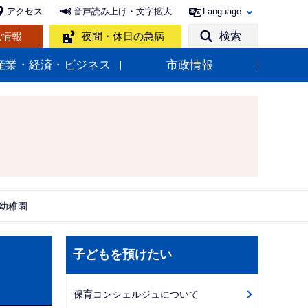
アクセス
音声読み上げ・文字拡大
Language
急情報
夜間・休日の急病
検索
産業・経済・ビジネス
市政情報
幼稚園
サ
子どもを預けたい
ブ
ナ
保育コンシェルジュについて
ビ