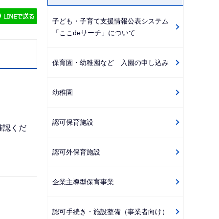
ゲ
子ども・子育て支援情報公表システム
ー
「ここdeサーチ」について
シ
ョ
保育園・幼稚園など 入園の申し込み
ン
こ
こ
幼稚園
か
ら
認可保育施設
確認くだ
認可外保育施設
企業主導型保育事業
認可手続き・施設整備（事業者向け）