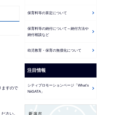
保育料等の算定について
保育料等の納付について～納付方法や
納付相談など
幼児教育・保育の無償化について
注目情報
シティプロモーションページ「What's
りますので
NiiGATA」
。
ください。