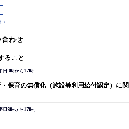
）
）
ト）
い合わせ
すること
（平日9時から17時）
育・保育の無償化（施設等利用給付認定）に
（平日9時から17時）