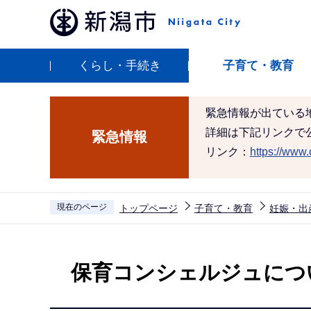
こ
の
ペ
くらし・手続き
子育て・教育
ー
ジ
の
緊急情報が出ている
先
詳細は下記リンクで
緊急情報
頭
リンク：
https://www.c
で
す
現在のページ
トップページ
子育て・教育
妊娠・出
本
文
保育コンシェルジュにつ
こ
こ