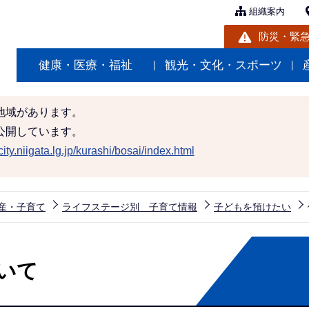
組織案内
防災・緊
健康・医療・福祉
観光・文化・スポーツ
地域があります。
公開しています。
ity.niigata.lg.jp/kurashi/bosai/index.html
産・子育て
ライフステージ別 子育て情報
子どもを預けたい
いて