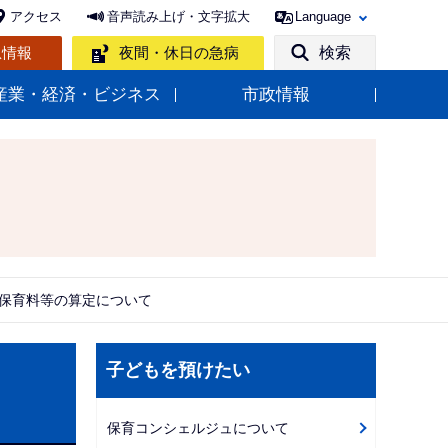
アクセス
音声読み上げ・文字拡大
Language
急情報
夜間・休日の急病
検索
産業・経済・ビジネス
市政情報
保育料等の算定について
サ
子どもを預けたい
ブ
ナ
保育コンシェルジュについて
ビ