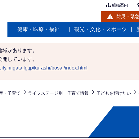
組織案内
防災・緊
健康・医療・福祉
観光・文化・スポーツ
地域があります。
公開しています。
ity.niigata.lg.jp/kurashi/bosai/index.html
産・子育て
ライフステージ別 子育て情報
子どもを預けたい