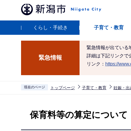
こ
の
ペ
くらし・手続き
子育て・教育
ー
ジ
の
緊急情報が出ている
先
詳細は下記リンクで
緊急情報
頭
リンク：
https://www.c
で
す
現在のページ
トップページ
子育て・教育
妊娠・出
本
文
保育料等の算定について
こ
こ