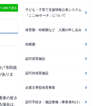
ゲ
子ども・子育て支援情報公表システム
ー
「ここdeサーチ」について
シ
ョ
保育園・幼稚園など 入園の申し込み
ン
こ
幼稚園
こ
か
ら
認可保育施設
た｢市民税
認可外保育施設
がありま
企業主導型保育事業
護者の皆さ
認可手続き・施設整備（事業者向け）
る場合は、