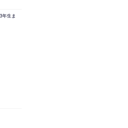
こ
こ
3年生ま
ま
で