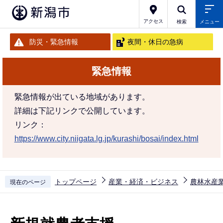
こ
の
アクセス
検索
メニュー
ペ
防災・緊急情報
夜間・休日の急病
ー
ジ
緊急情報
の
先
緊急情報が出ている地域があります。
頭
詳細は下記リンクで公開しています。
で
リンク：
す
https://www.city.niigata.lg.jp/kurashi/bosai/index.html
トップページ
産業・経済・ビジネス
農林水産
現在のページ
本
文