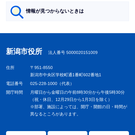
ら
情報が見つからないときは
サ
ブ
ナ
新潟市役所
法人番号 5000020151009
ビ
ゲ
住所
〒951-8550
ー
新潟市中央区学校町通1番町602番地1
シ
電話番号
025-228-1000（代表）
ョ
開庁時間
月曜日から金曜日の午前8時30分から午後5時30分
ン
（祝・休日、12月29日から1月3日を除く）
※部署、施設によっては、開庁・開館の日・時間が
こ
異なるところがあります。
こ
ま
で