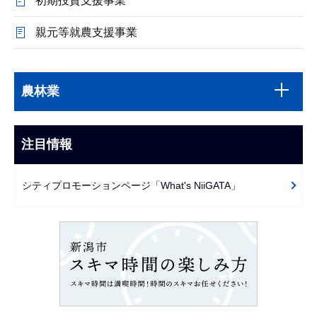
初期投資支援事業
親元等就農支援事業
本
サ
文
農林業
ブ
こ
ナ
こ
ビ
注目情報
ま
ゲ
で
ー
シティプロモーションページ「What's NiiGATA」
シ
ョ
ン
こ
こ
か