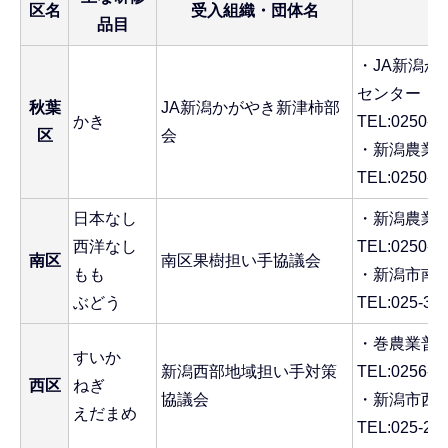
区名
受入組織・団体名
品目
・JA新潟
センター
秋葉
JA新潟かがやき新津柿部
かき
TEL:0250-2
区
会
・新潟農業
TEL:0250-2
日本なし
・新潟農業
西洋なし
TEL:0250-2
南区
南区果樹担い手協議会
もも
・新潟市南
ぶどう
TEL:025-37
・巻農業普
すいか
新潟西部地域担い手対策
TEL:0256-7
西区
ねぎ
協議会
・新潟市西
えだまめ
TEL:025-26