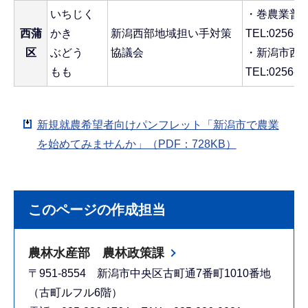
いちじく
・巻農業普
西蒲
かき
新潟西部地域担い手対策
TEL:0256-7
区
ぶどう
協議会
・新潟市西
もも
TEL:0256-7
新規就農希望者向けパンフレット「新潟市で農業
を始めてみませんか」（PDF：728KB）
このページの作成担当
農林水産部 農林政策課
〒951-8554 新潟市中央区古町通7番町1010番地
（古町ルフル6階）