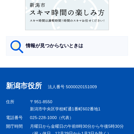
ン
こ
こ
か
ら
情報が見つからないときは
サ
ブ
ナ
新潟市役所
法人番号 5000020151009
ビ
ゲ
住所
〒951-8550
ー
新潟市中央区学校町通1番町602番地1
シ
電話番号
025-228-1000（代表）
ョ
開庁時間
月曜日から金曜日の午前8時30分から午後5時30分
ン
（祝・休日、12月29日から1月3日を除く）