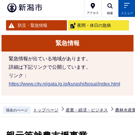
こ
の
アクセス
検索
メニュー
ペ
防災・緊急情報
夜間・休日の急病
ー
ジ
緊急情報
の
先
緊急情報が出ている地域があります。
頭
詳細は下記リンクで公開しています。
で
リンク：
す
https://www.city.niigata.lg.jp/kurashi/bosai/index.html
トップページ
産業・経済・ビジネス
農林水産
現在のページ
本
文