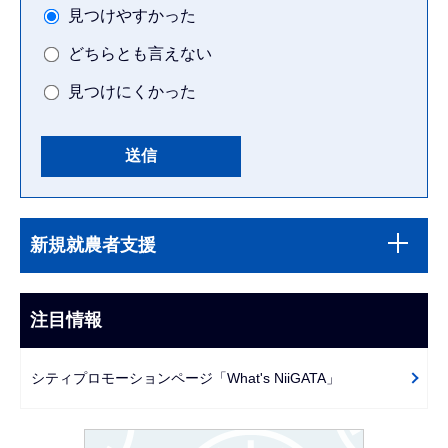
見つけやすかった
どちらとも言えない
見つけにくかった
本
サ
文
新規就農者支援
ブ
こ
ナ
こ
ビ
注目情報
ま
ゲ
で
ー
シティプロモーションページ「What's NiiGATA」
シ
ョ