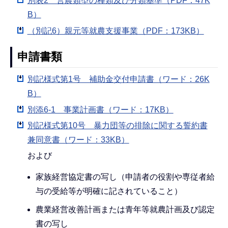
別表2 営農類型の種類及び分類基準（PDF：47K
B）
（別記6）親元等就農支援事業（PDF：173KB）
申請書類
別記様式第1号 補助金交付申請書（ワード：26K
B）
別添6-1 事業計画書（ワード：17KB）
別記様式第10号 暴力団等の排除に関する誓約書
兼同意書（ワード：33KB）
および
家族経営協定書の写し（申請者の役割や専従者給
与の受給等が明確に記されていること）
農業経営改善計画または青年等就農計画及び認定
書の写し