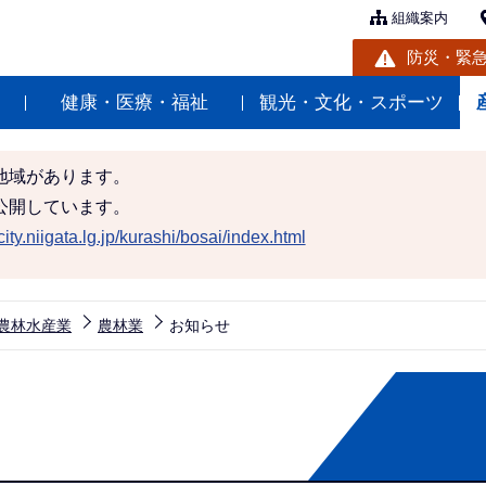
組織案内
防災・緊
健康・医療・福祉
観光・文化・スポーツ
地域があります。
公開しています。
ity.niigata.lg.jp/kurashi/bosai/index.html
農林水産業
農林業
お知らせ