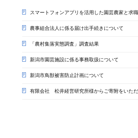
か
ら
スマートフォンアプリを活用した園芸農家と求
農事組合法人に係る届け出手続きについて
「農村集落実態調査」調査結果
新潟市園芸施設に係る事務取扱について
新潟市鳥獣被害防止計画について
有限会社 松井経営研究所様からご寄附をいた
本
文
こ
こ