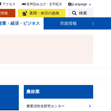
アクセス
音声読み上げ・文字拡大
Language
急情報
夜間・休日の急病
検索
産業・経済・ビジネス
市政情報
サ
農林業
ブ
ナ
農業活性化研究センター
ビ