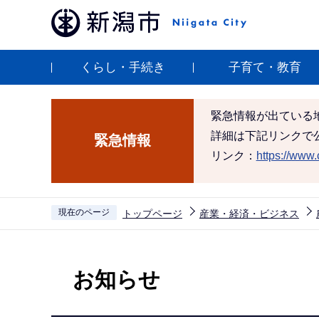
こ
の
ペ
くらし・手続き
子育て・教育
ー
ジ
の
緊急情報が出ている
先
詳細は下記リンクで
緊急情報
頭
リンク：
https://www.c
で
す
現在のページ
トップページ
産業・経済・ビジネス
本
文
お知らせ
こ
こ