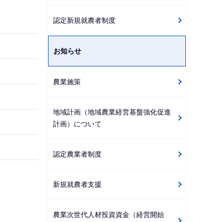
ゲ
認定新規就農者制度
ー
シ
お知らせ
ョ
ン
こ
農業施策
こ
か
地域計画（地域農業経営基盤強化促進
ら
計画）について
認定農業者制度
新規就農者支援
農業次世代人材投資資金（経営開始