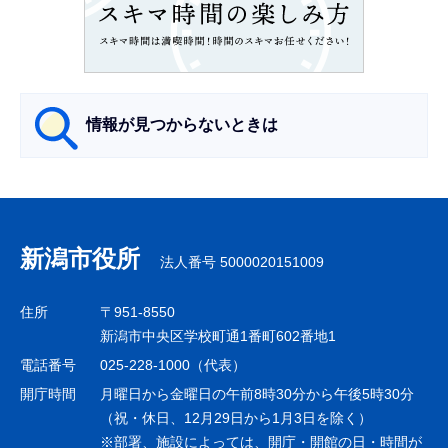
こ
こ
か
ら
情報が見つからないときは
サ
ブ
ナ
新潟市役所
法人番号 5000020151009
ビ
ゲ
住所
〒951-8550
ー
新潟市中央区学校町通1番町602番地1
シ
電話番号
025-228-1000（代表）
ョ
開庁時間
月曜日から金曜日の午前8時30分から午後5時30分
ン
（祝・休日、12月29日から1月3日を除く）
※部署、施設によっては、開庁・開館の日・時間が
こ