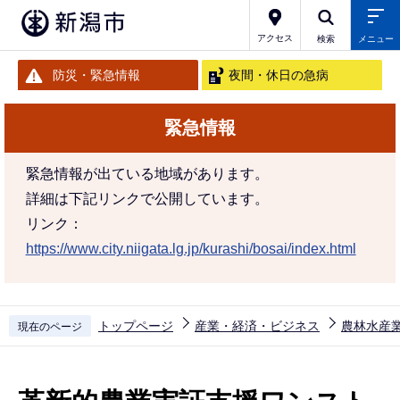
こ
の
アクセス
検索
メニュー
ペ
防災・緊急情報
夜間・休日の急病
ー
ジ
緊急情報
の
先
緊急情報が出ている地域があります。
頭
詳細は下記リンクで公開しています。
で
リンク：
す
https://www.city.niigata.lg.jp/kurashi/bosai/index.html
トップページ
産業・経済・ビジネス
農林水産
現在のページ
本
文