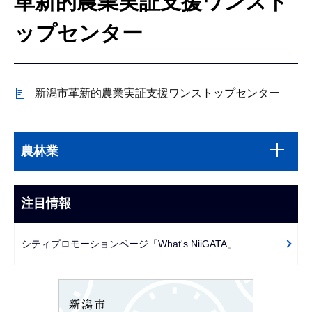
革新的農業実証支援ワンスト
こ
こ
ップセンター
か
ら
新潟市革新的農業実証支援ワンストップセンター
本
サ
文
農林業
ブ
こ
ナ
こ
ビ
注目情報
ま
ゲ
で
ー
シティプロモーションページ「What's NiiGATA」
シ
ョ
ン