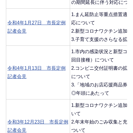
の期間延長に伴う対応につい
1.まん延防止等重点措置適
令和4年1月27日 市長定例
応について
記者会見
2.新型コロナワクチン追加
3.子育て支援のさらなる拡
1.市内の感染状況と新型コ
回目接種）について
令和4年1月13日 市長定例
2.コンビニ交付証明書の拡
記者会見
について
3.「地域のお店応援商品券
◎年頭にあたって
1.新型コロナワクチン追加接
いて
令和3年12月23日 市長定例
2.年末年始のごみ収集と充
記者会見
ついて