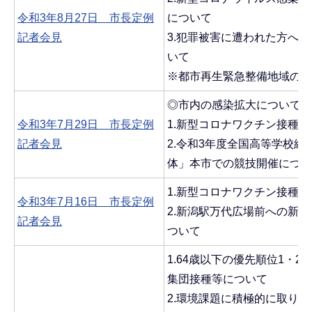
令和3年8月27日 市長定例
について
記者会見
3.犯罪被害に遭われた方へ
いて
※都市再生緊急整備地域の指
◎市内の感染拡大について
令和3年7月29日 市長定例
1.新型コロナワクチン接種
記者会見
2.令和3年度全国高等学校
体」本市での競技開催につい
1.新型コロナワクチン接種
令和3年7月16日 市長定例
2.新潟駅万代広場前への新
記者会見
ついて
1.64歳以下の優先順位1・
集団接種等について
2.環境課題に積極的に取り