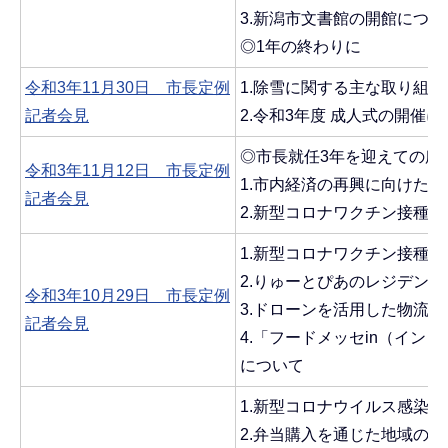
3.新潟市文書館の開館につい
◎1年の終わりに
令和3年11月30日 市長定例
1.除雪に関する主な取り組
記者会見
2.令和3年度 成人式の開催
◎市長就任3年を迎えての所
令和3年11月12日 市長定例
1.市内経済の再興に向けた
記者会見
2.新型コロナワクチン接種
1.新型コロナワクチン接種
2.りゅーとぴあのレジデン
令和3年10月29日 市長定例
3.ドローンを活用した物流
記者会見
4.「フードメッセin（イン）
について
1.新型コロナウイルス感染
2.弁当購入を通じた地域の