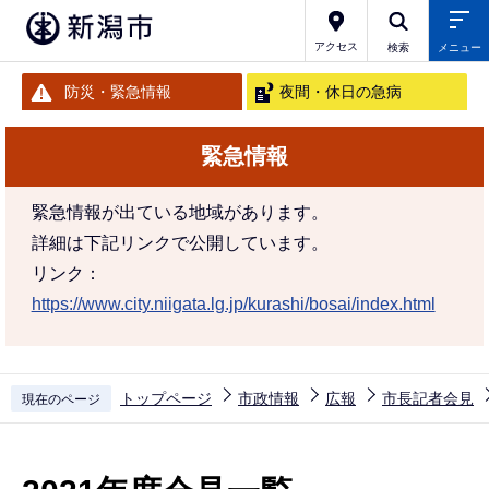
こ
の
アクセス
検索
メニュー
ペ
防災・緊急情報
夜間・休日の急病
ー
ジ
緊急情報
の
先
緊急情報が出ている地域があります。
頭
詳細は下記リンクで公開しています。
で
リンク：
す
https://www.city.niigata.lg.jp/kurashi/bosai/index.html
トップページ
市政情報
広報
市長記者会見
現在のページ
本
文