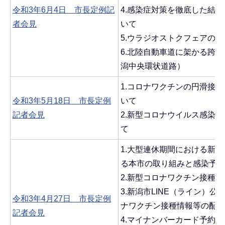
令和3年6月4日 市長定例記
4.感染症対策を徹底した結
者会見
いて
5.ウラジオストクフェアの
6.北陸自動車道に架かる跨道
潟中央環状道路）
1.コロナワクチンの円滑接
令和3年5月18日 市長定例
いて
記者会見
2.新型コロナウイルス感染
て
1.大型連休期間における新
る本市の取り組みと感染予
2.新型コロナワクチン接種
3.新潟市LINE（ライン）
令和3年4月27日 市長定例
ナワクチン接種情報等の配信
記者会見
4.マイナンバーカード予約