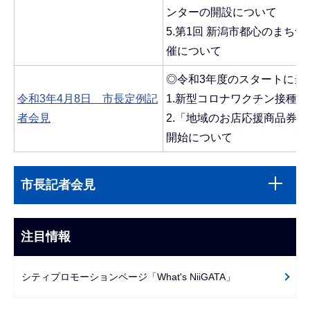
ンターの開設について
5.第1回 新潟市都心のまち
催について
◎令和3年度のスタートに当
令和3年4月8日 市長定例記
1.新型コロナワクチン接種
者会見
2.「地域のお店応援商品券 
開始について
本
サ
市長記者会見
文
ブ
こ
ナ
こ
ビ
注目情報
ま
ゲ
で
ー
シティプロモーションページ「What's NiiGATA」
シ