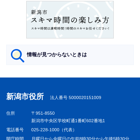
ョ
ン
こ
こ
か
ら
情報が見つからないときは
サ
ブ
ナ
新潟市役所
法人番号 5000020151009
ビ
ゲ
住所
〒951-8550
ー
新潟市中央区学校町通1番町602番地1
シ
電話番号
025-228-1000（代表）
ョ
開庁時間
月曜日から金曜日の午前8時30分から午後5時30分