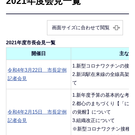
2021年度会見一覧
こ
こ
か
画面サイズに合わせて閲覧
ら
2021年度市長会見一覧
開催日
主な内
1.新型コロナワクチンの接
令和4年3月22日 市長定例
2.新潟駅在来線の全線高架
記者会見
て
1.新年度予算の基本的な考
2.都心のまちづくり【「にい
令和4年2月15日 市長定例
の覚醒】について
記者会見
3.組織改正について
※新型コロナワクチン接種