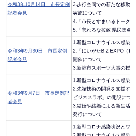
令和3年10月14日 市長定例
3.歩行空間での新たな移動
記者会見
実施について
4.「市長とすまいるトーク
5.「忘れるな拉致 県民集会
1.新型コロナウイルス感染
令和3年9月30日 市長定例
2.「にいがたBIZ EXPO（ビ
記者会見
開催について
3.新潟市スポーツ大賞の授
1.新型コロナウイルス感染
2.先端技術の開発を支援する
令和3年9月7日 市長定例記
ビジネスラボ」の開設につい
者会見
3.結婚や結婚による新生活
発行について
1.新型コロナ感染状況とワ
2.新型コロナウイルス感染