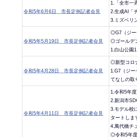
1.「全市
令和5年6月6日 市長定例記者会見
2.生成AI
3.ミズベ
◎G7（ジ
令和5年5月19日 市長定例記者会見
◎ゴールデ
1.白山公園
◎新型コロ
令和5年4月28日 市長定例記者会見
1.G7（
てなしの取
1.令和5
2.新潟市
3.モデル
令和5年4月11日 市長定例記者会見
タートしま
4.萬代橋
◎令和5年