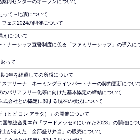
観光案内センターのオープンについて
たって～地震について
）フェス2024の開催について
備えについて
パートナーシップ宣誓制度に係る「ファミリーシップ」の導入に
り返って
2期1年を経過しての所感について
アイスアリーナ ネーミングライツパートナーの契約更新につい
山駅のバリアフリー化等に向けた基本協定の締結について
株式会社との協定に関する現在の状況について
新（ヒビ コレ アラタ）」の開催について
食の国際総合見本市「フードメッセinにいがた2023」の開催につ
栄養士が考えた「全部盛り弁当」の販売について