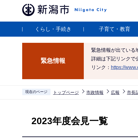
こ
の
ペ
くらし・手続き
子育て・教育
ー
ジ
の
緊急情報が出ている
先
詳細は下記リンクで
緊急情報
頭
リンク：
https://www.c
で
す
現在のページ
トップページ
市政情報
広報
市長
本
文
2023年度会見一覧
こ
こ