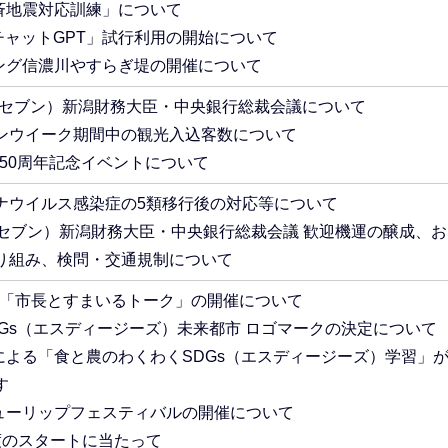
一斉地震対応訓練」について
「チャットGPT」試行利用の開始について
リング信濃川やすらぎ堤の開催について
ーセブン）新潟財務大臣・中央銀行総裁会議について
ンウイーク期間中の観光入込客数について
150周年記念イベントについて
ナウイルス感染症の5類移行後の対応等について
ジーセブン）新潟財務大臣・中央銀行総裁会議 歓迎機運の醸成、
り組み、検問・交通規制について
年度「市長とすまいるトーク」の開催について
SDGs（エスディージーズ）未来都市 ロゴマークの決定について
校による「食と農のわくわくSDGs（エスディージーズ）学習」
す
チューリップフェスティバルの開催について
度のスタートに当たって