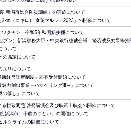
株式会社との協定に関する現在の状況
5年度 新潟市総合防災訓練」の実施について
た2km（ニキロ） 食花マルシェ2023」の開催について
ロナワクチン 令和5年秋開始接種について
ジーセブン）新潟財務大臣・中央銀行総裁会議 経済波及効果等推
について
との協定について
のユリについて
市健康経営認定制度」応募受付開始について
浜魅力創出事業～ハマベリング!!!～」について
夏の催し」について
による拉致問題 啓発講演会及び映画上映会の開催について
5年度新潟市二十歳のつどい」の開催について
新潟ヒルクライムの開催について