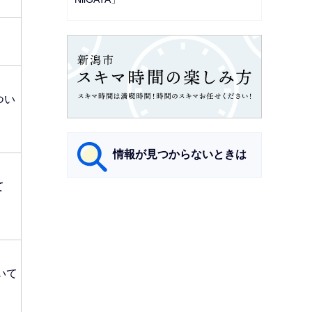
つい
情報が見つからないときは
て
サ
ブ
ナ
ビ
いて
ゲ
ー