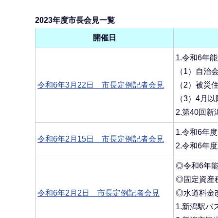
か
ら
2023年度市長会見一覧
開催日
1.令和6年
（1）自治
令和6年3月22日 市長定例記者会見
（2）被災
（3）4月
2.第40回
1.令和6年
令和6年2月15日 市長定例記者会見
2.令和6
◎令和6年
◎固定資産
令和6年2月2日 市長定例記者会見
◎水道料金
1.新潟駅