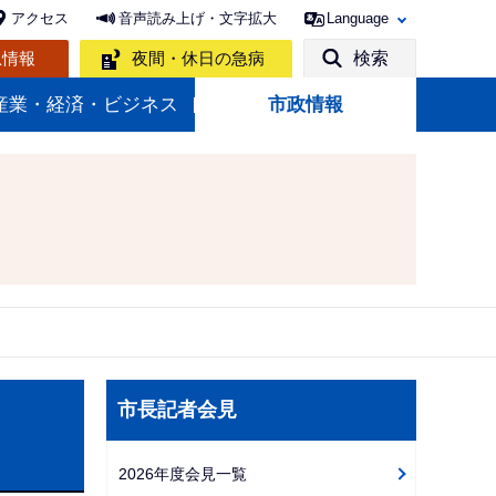
アクセス
音声読み上げ・文字拡大
Language
急情報
夜間・休日の急病
検索
産業・経済・ビジネス
市政情報
サ
市長記者会見
ブ
ナ
2026年度会見一覧
ビ