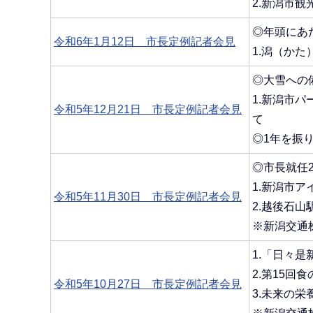
2.新潟市
◎年頭にあ
令和6年1月12日 市長定例記者会見
1.潟（かた
◎大雪への
1.新潟市
令和5年12月21日 市長定例記者会見
て
◎1年を振
◎市長就任
1.新潟市
令和5年11月30日 市長定例記者会見
2.越後石
※新潟交通
1.「日々是
2.第15回
令和5年10月27日 市長定例記者会見
3.未来の