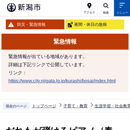
こ
の
アクセス
検索
メニュー
ペ
防災・緊急情報
夜間・休日の急病
ー
ジ
緊急情報
の
先
緊急情報が出ている地域があります。
頭
詳細は下記リンクで公開しています。
で
リンク：
す
https://www.city.niigata.lg.jp/kurashi/bosai/index.html
トップページ
子育て・教育
生涯学習・社会教
現在のページ
本
文