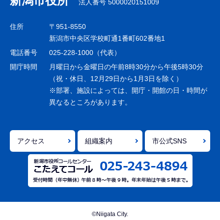
新潟市役所
法人番号 5000020151009
ビ
ゲ
住所
〒951-8550
ー
新潟市中央区学校町通1番町602番地1
シ
電話番号
025-228-1000（代表）
ョ
開庁時間
月曜日から金曜日の午前8時30分から午後5時30分
ン
（祝・休日、12月29日から1月3日を除く）
※部署、施設によっては、開庁・開館の日・時間が
こ
異なるところがあります。
こ
ま
で
アクセス
組織案内
市公式SNS
©Niigata City.