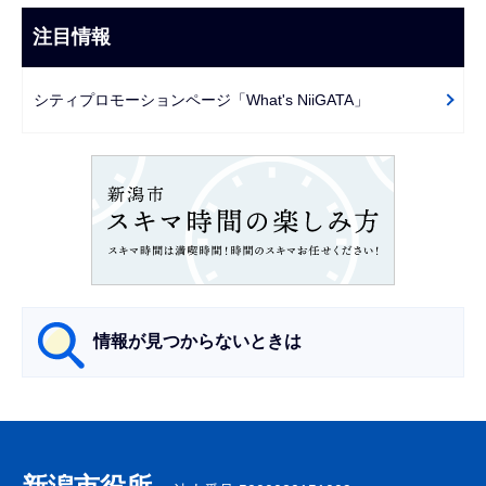
ナ
こ
ビ
注目情報
ま
ゲ
で
ー
シティプロモーションページ「What's NiiGATA」
シ
ョ
ン
こ
こ
か
ら
情報が見つからないときは
サ
ブ
ナ