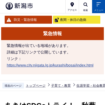
こ
の
アクセス
検索
メニュー
ペ
防災・緊急情報
夜間・休日の急病
ー
ジ
緊急情報
の
先
緊急情報が出ている地域があります。
頭
詳細は下記リンクで公開しています。
で
リンク：
す
https://www.city.niigata.lg.jp/kurashi/bosai/index.html
トップページ
子育て・教育
生涯学習・社会教
現在のページ
本
文