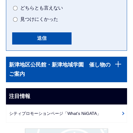
どちらとも言えない
見つけにくかった
本
サ
文
新津地区公民館・新津地域学園 催し物の
ブ
こ
ご案内
ナ
こ
ビ
ま
ゲ
注目情報
で
ー
シ
シティプロモーションページ「What's NiiGATA」
ョ
ン