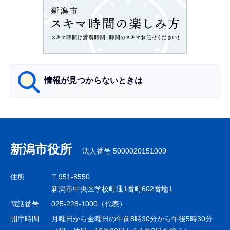
こ
こ
か
ら
情報が見つからないときは
サ
ブ
ナ
新潟市役所
法人番号 5000020151009
ビ
ゲ
住所
〒951-8550
ー
新潟市中央区学校町通1番町602番地1
シ
電話番号
025-228-1000（代表）
ョ
開庁時間
月曜日から金曜日の午前8時30分から午後5時30分
ン