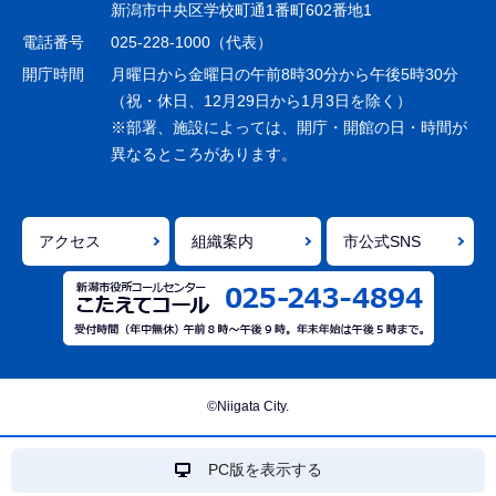
ー
新潟市中央区学校町通1番町602番地1
シ
電話番号
025-228-1000（代表）
ョ
開庁時間
月曜日から金曜日の午前8時30分から午後5時30分
ン
（祝・休日、12月29日から1月3日を除く）
※部署、施設によっては、開庁・開館の日・時間が
こ
異なるところがあります。
こ
ま
で
アクセス
組織案内
市公式SNS
©Niigata City.
PC版を表示する