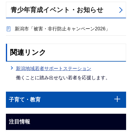
青少年育成イベント・お知らせ
新潟市「被害・非行防止キャンペーン2026」
関連リンク
新潟地域若者サポートステーション
働くことに踏み出せない若者を応援します。
本
サ
文
子育て・教育
ブ
こ
ナ
こ
ビ
注目情報
ま
ゲ
で