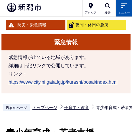
こ
の
アクセス
検索
メニュー
ペ
防災・緊急情報
夜間・休日の急病
ー
ジ
緊急情報
の
先
緊急情報が出ている地域があります。
頭
詳細は下記リンクで公開しています。
で
リンク：
す
https://www.city.niigata.lg.jp/kurashi/bosai/index.html
トップページ
子育て・教育
青少年育成・若者
現在のページ
本
文