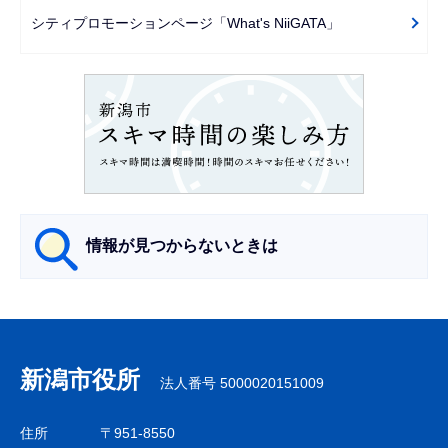
ー
シティプロモーションページ「What's NiiGATA」
シ
ョ
ン
こ
こ
か
ら
情報が見つからないときは
サ
ブ
ナ
新潟市役所
法人番号 5000020151009
ビ
ゲ
住所
〒951-8550