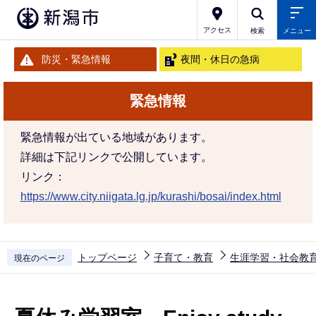
こ
の
アクセス
検索
メニュー
ペ
防災・緊急情報
夜間・休日の急病
ー
ジ
緊急情報
の
先
緊急情報が出ている地域があります。
頭
詳細は下記リンクで公開しています。
で
リンク：
す
https://www.city.niigata.lg.jp/kurashi/bosai/index.html
トップページ
子育て・教育
生涯学習・社会教
現在のページ
本
文