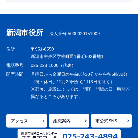
サ
ブ
ナ
新潟市役所
法人番号 5000020151009
ビ
ゲ
住所
〒951-8550
ー
新潟市中央区学校町通1番町602番地1
シ
電話番号
025-228-1000（代表）
ョ
開庁時間
月曜日から金曜日の午前8時30分から午後5時30分
ン
（祝・休日、12月29日から1月3日を除く）
※部署、施設によっては、開庁・開館の日・時間が
こ
異なるところがあります。
こ
ま
で
アクセス
組織案内
市公式SNS