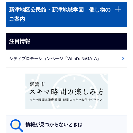
サ
文
新津地区公民館・新津地域学園 催し物の
ブ
こ
ご案内
ナ
こ
ビ
ま
ゲ
注目情報
で
ー
シ
シティプロモーションページ「What's NiiGATA」
ョ
ン
こ
こ
か
ら
情報が見つからないときは